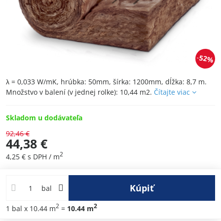
52%
λ = 0,033 W/mK, hrúbka: 50mm, šírka: 1200mm, dĺžka: 8,7 m.
Množstvo v balení (v jednej rolke): 10,44 m2.
Čítajte viac
Skladom u dodávateľa
92,46 €
44,38 €
2
4,25 €
s DPH
/ m
Kúpiť
bal
2
2
1
bal
x 10.44 m
=
10.44
m