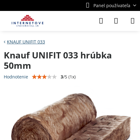
Panel používateľa
KNAUF UNIFIT 033
Knauf UNIFIT 033 hrúbka
50mm
3
/
5
(
1
x)
Hodnotenie