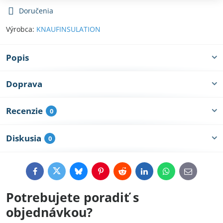
Doručenia
Výrobca:
KNAUFINSULATION
Popis
Doprava
Recenzie
0
Diskusia
0
Facebook
Twitter
Bluesky
Pinterest
Reddit
LinkedIn
WhatsApp
E-
mail
Potrebujete poradiť s
objednávkou?