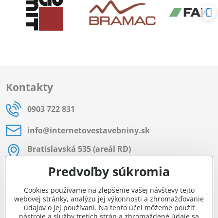
Kontakty
0903 722 831
info​@internetovestavebniny​.sk
Bratislavská 535 (areál RD)
Most pri Bratislave
Predvoľby súkromia
Pon - Pia 8:00 - 11:30 a 12:15 - 15:30
Cookies používame na zlepšenie vašej návštevy tejto
Facebook
webovej stránky, analýzu jej výkonnosti a zhromažďovanie
údajov o jej používaní. Na tento účel môžeme použiť
nástroje a služby tretích strán a zhromaždené údaje sa