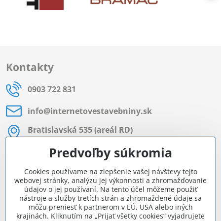
Kontakty
0903 722 831
info​@internetovestavebniny​.sk
Bratislavská 535 (areál RD)
Most pri Bratislave
Predvoľby súkromia
Pon - Pia 8:00 - 11:30 a 12:15 - 15:30
Cookies používame na zlepšenie vašej návštevy tejto
Facebook
webovej stránky, analýzu jej výkonnosti a zhromažďovanie
údajov o jej používaní. Na tento účel môžeme použiť
nástroje a služby tretích strán a zhromaždené údaje sa
môžu preniesť k partnerom v EÚ, USA alebo iných
Navigácia
krajinách. Kliknutím na „Prijať všetky cookies“ vyjadrujete