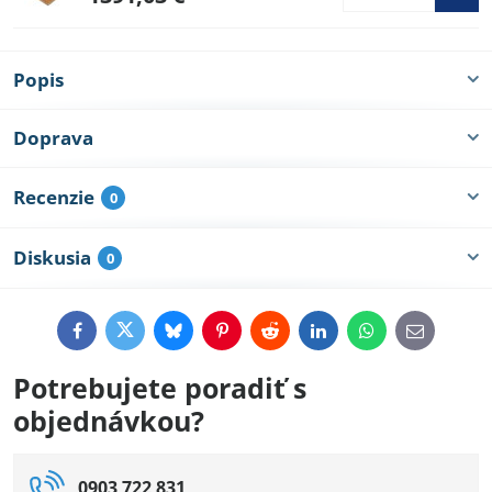
Popis
Doprava
Recenzie
0
Diskusia
0
Facebook
Twitter
Bluesky
Pinterest
Reddit
LinkedIn
WhatsApp
E-
mail
Potrebujete poradiť s
objednávkou?
0903 722 831