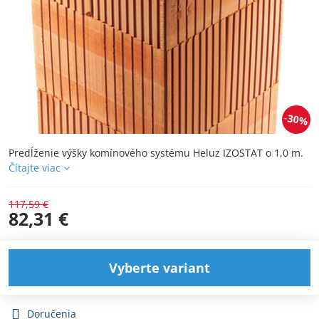
30%
Predĺženie výšky komínového systému Heluz IZOSTAT o 1,0 m.
Čítajte viac
117,59 €
82,31 €
Vyberte variant
Doručenia