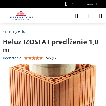
Panel používateľa
Komíny Heluz
Heluz IZOSTAT predĺženie 1,0
m
5
/
5
(
1
x)
Hodnotenie