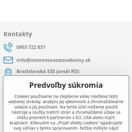
Kontakty
0903 722 831
info​@internetovestavebniny​.sk
Bratislavská 535 (areál RD)
Most pri Bratislave
Predvoľby súkromia
Pon - Pia 8:00 - 11:30 a 12:15 - 15:30
Cookies používame na zlepšenie vašej návštevy tejto
Facebook
webovej stránky, analýzu jej výkonnosti a zhromažďovanie
údajov o jej používaní. Na tento účel môžeme použiť
nástroje a služby tretích strán a zhromaždené údaje sa
môžu preniesť k partnerom v EÚ, USA alebo iných
Navigácia
krajinách. Kliknutím na „Prijať všetky cookies“ vyjadrujete
svoj súhlas s týmto spracovaním. Nižšie môžete nájsť