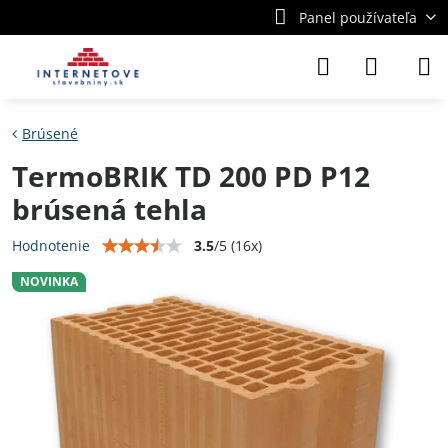
Panel používateľa
Brúsené
TermoBRIK TD 200 PD P12
brúsená tehla
3.5
/
5
(
16
x)
Hodnotenie
NOVINKA