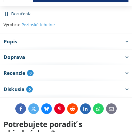
Doručenia
Výrobca:
Pezinské tehelne
Popis
Doprava
Recenzie
0
Diskusia
0
Facebook
Twitter
Bluesky
Pinterest
Reddit
LinkedIn
WhatsApp
E-
mail
Potrebujete poradiť s