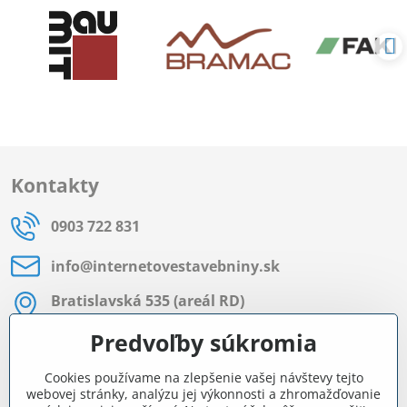
Kontakty
0903 722 831
info​@internetovestavebniny​.sk
Bratislavská 535 (areál RD)
Most pri Bratislave
Predvoľby súkromia
Pon - Pia 8:00 - 11:30 a 12:15 - 15:30
Cookies používame na zlepšenie vašej návštevy tejto
Facebook
webovej stránky, analýzu jej výkonnosti a zhromažďovanie