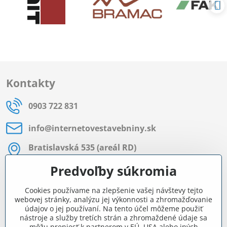
Kontakty
0903 722 831
info​@internetovestavebniny​.sk
Bratislavská 535 (areál RD)
Most pri Bratislave
Predvoľby súkromia
Pon - Pia 8:00 - 11:30 a 12:15 - 15:30
Cookies používame na zlepšenie vašej návštevy tejto
Facebook
webovej stránky, analýzu jej výkonnosti a zhromažďovanie
údajov o jej používaní. Na tento účel môžeme použiť
nástroje a služby tretích strán a zhromaždené údaje sa
môžu preniesť k partnerom v EÚ, USA alebo iných