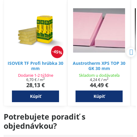
45%
ISOVER TF Profi hrúbka 30
Austrotherm XPS TOP 30
mm
GK 30 mm
Dodanie 1-2 týždne
Skladom u dodávateľa
2
2
6,70 €
/ m
4,24 €
/ m
28,13 €
44,49 €
Kúpiť
Kúpiť
Potrebujete poradiť s
objednávkou?