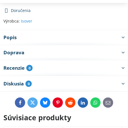
Doručenia
Výrobca:
Isover
Popis
Doprava
Recenzie
0
Diskusia
0
Facebook
Twitter
Bluesky
Pinterest
Reddit
LinkedIn
WhatsApp
E-
mail
Súvisiace produkty