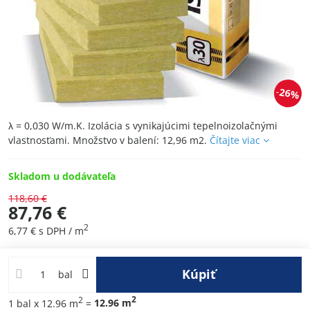
26%
λ = 0,030 W/m.K. Izolácia s vynikajúcimi tepelnoizolačnými
vlastnosťami. Množstvo v balení: 12,96 m2.
Čítajte viac
Skladom u dodávateľa
118,60 €
87,76 €
2
6,77 €
s DPH
/ m
Kúpiť
bal
2
2
1
bal
x 12.96 m
=
12.96
m