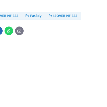
VER NF 333
Fasády
ISOVER NF 333
inkedIn
WhatsApp
E-
mail