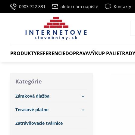
0903 722 831
alebo nám napíšte
Kontakty
PRODUKTY
REFERENCIE
DOPRAVA
VÝKUP PALIET
RADY
Kategórie
Zámková dlažba
Terasové platne
Zatrávňovacie tvárnice