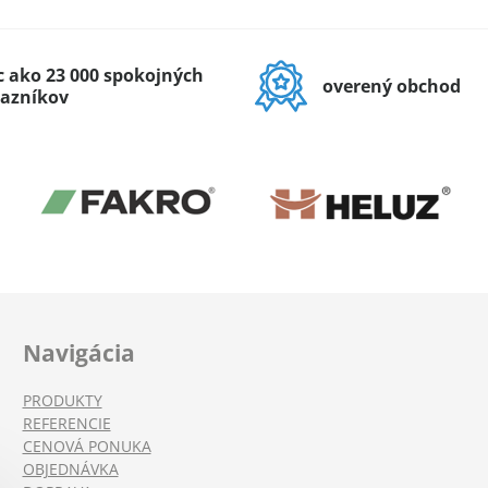
c ako 23 000 spokojných
overený obchod
azníkov
Navigácia
PRODUKTY
REFERENCIE
CENOVÁ PONUKA
OBJEDNÁVKA