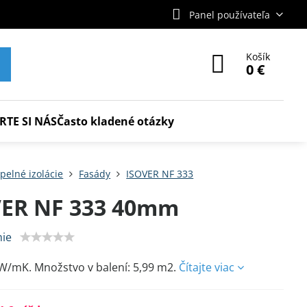
Panel používateľa
Košík
0 €
RTE SI NÁS
Často kladené otázky
pelné izolácie
Fasády
ISOVER NF 333
VER NF 333 40mm
ie
 W/mK. Množstvo v balení: 5,99 m2.
Čítajte viac