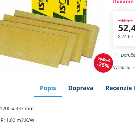
Dodanie 
70,85 €
52,
8,74 €
s
Doruče
70,85 €
26%
Výrobca:
I
Popis
Doprava
Recenzie
:1200 x 333 mm
 R: 1,00 m2.K/W