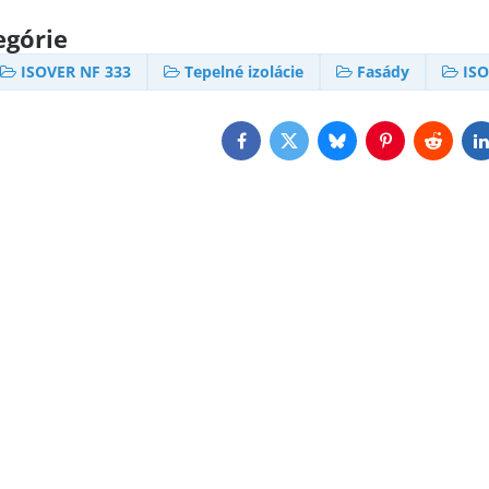
egórie
ISOVER NF 333
Tepelné izolácie
Fasády
ISO
Facebook
Twitter
Bluesky
Pinterest
Reddit
L