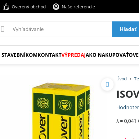
Overený obchod
Naše referencie
Hľadať
 STAVEBNÍKOM
KONTAKT
VÝPREDAJ
AKO NAKUPOVAŤ
OVE
Úvod
Te
ISO
Hodnoten
λ = 0,041