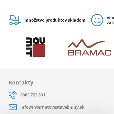
via
množstvo produktov skladom
zák
Kontakty
0903 722 831
info​@internetovestavebniny​.sk