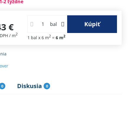
1-2 týždne
Kúpiť
43 €
bal
2
 DPH
/ m
2
2
1
bal
x 6 m
=
6
m
nia
sover
Diskusia
0
0