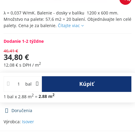
λ = 0,037 W/mK. Balenie - dosky v balíku 1200 x 600 mm.
Množstvo na palete: 57,6 m2 = 20 balení. Objednávajte len celé
palety. Cena je za balenie.
Čítajte viac
Dodanie 1-2 týždne
46,41 €
34,80 €
2
12,08 €
s DPH
/ m
Kúpiť
bal
2
2
1
bal
x 2.88 m
=
2.88
m
Doručenia
Výrobca:
Isover