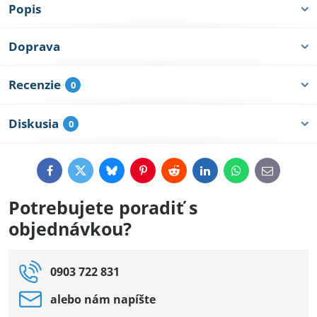
Popis
Doprava
Recenzie
0
Diskusia
0
Facebook
Twitter
Bluesky
Pinterest
Reddit
LinkedIn
WhatsApp
E-
mail
Potrebujete poradiť s
objednávkou?
0903 722 831
alebo nám napíšte