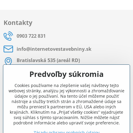
Kontakty
0903 722 831
info​@internetovestavebniny​.sk
Bratislavská 535 (areál RD)
Most pri Bratislave
Predvoľby súkromia
Pon - Pia 8:00 - 11:30 a 12:15 - 15:30
Cookies používame na zlepšenie vašej návštevy tejto
Facebook
webovej stránky, analýzu jej výkonnosti a zhromažďovanie
údajov o jej používaní. Na tento účel môžeme použiť
nástroje a služby tretích strán a zhromaždené údaje sa
môžu preniesť k partnerom v EÚ, USA alebo iných
Navigácia
krajinách. Kliknutím na „Prijať všetky cookies“ vyjadrujete
svoj súhlas s týmto spracovaním. Nižšie môžete nájsť
podrobné informácie alebo upraviť svoje preferencie.
Všetko o nákupe
Zásady ochrany osobných údajov