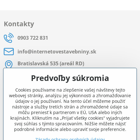
Kontakty
0903 722 831
info​@internetovestavebniny​.sk
Bratislavská 535 (areál RD)
Most pri Bratislave
Predvoľby súkromia
Pon - Pia 8:00 - 11:30 a 12:15 - 15:30
Cookies používame na zlepšenie vašej návštevy tejto
Facebook
webovej stránky, analýzu jej výkonnosti a zhromažďovanie
údajov o jej používaní. Na tento účel môžeme použiť
nástroje a služby tretích strán a zhromaždené údaje sa
môžu preniesť k partnerom v EÚ, USA alebo iných
Navigácia
krajinách. Kliknutím na „Prijať všetky cookies“ vyjadrujete
svoj súhlas s týmto spracovaním. Nižšie môžete nájsť
podrobné informácie alebo upraviť svoje preferencie.
Všetko o nákupe
Zásady ochrany osobných údajov