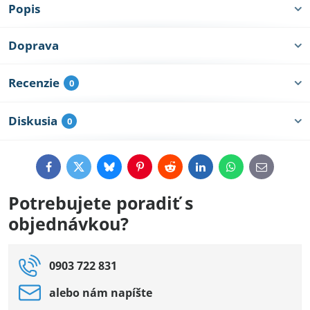
Popis
Doprava
Recenzie
0
Diskusia
0
Facebook
Twitter
Bluesky
Pinterest
Reddit
LinkedIn
WhatsApp
E-
mail
Potrebujete poradiť s
objednávkou?
0903 722 831
alebo nám napíšte