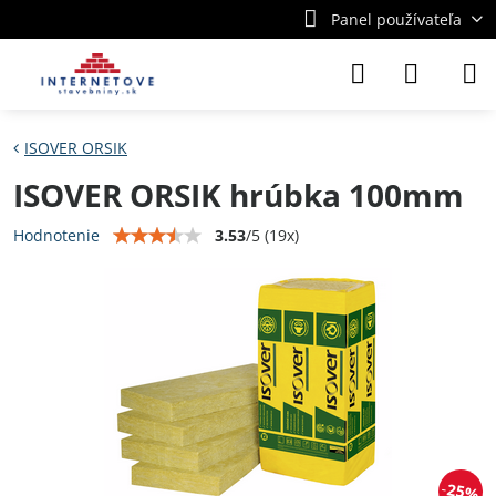
Panel používateľa
ISOVER ORSIK
ISOVER ORSIK hrúbka 100mm
3.53
/
5
(
19
x)
Hodnotenie
25%