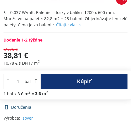
λ = 0,037 W/mK. Balenie - dosky v balíku 1200 x 600 mm.
Množstvo na palete: 82,8 m2 = 23 balení. Objednávajte len celé
palety. Cena je za balenie.
Čítajte viac
Dodanie 1-2 týždne
51,75 €
38,81 €
2
10,78 €
s DPH
/ m
Kúpiť
bal
2
2
1
bal
x 3.6 m
=
3.6
m
Doručenia
Výrobca:
Isover