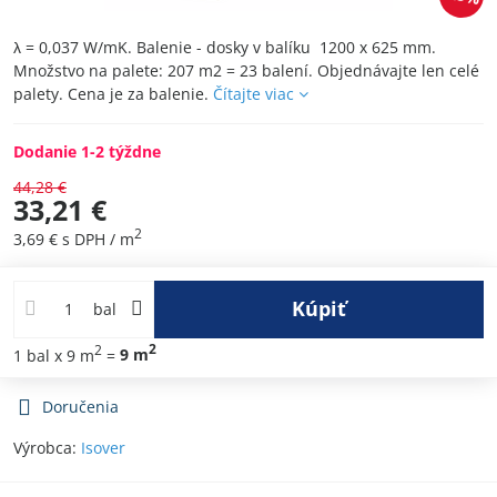
λ = 0,037 W/mK. Balenie - dosky v balíku 1200 x 625 mm.
Množstvo na palete: 207 m2 = 23 balení. Objednávajte len celé
palety. Cena je za balenie.
Čítajte viac
Dodanie 1-2 týždne
44,28 €
33,21 €
2
3,69 €
s DPH
/ m
Kúpiť
bal
2
2
1
bal
x 9 m
=
9
m
Doručenia
Výrobca:
Isover