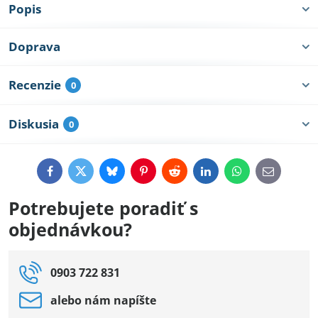
Popis
Doprava
Recenzie
0
Diskusia
0
Facebook
Twitter
Bluesky
Pinterest
Reddit
LinkedIn
WhatsApp
E-
mail
Potrebujete poradiť s
objednávkou?
0903 722 831
alebo nám napíšte