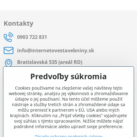
Kontakty
0903 722 831
info​@internetovestavebniny​.sk
Bratislavská 535 (areál RD)
Most pri Bratislave
Predvoľby súkromia
Pon - Pia 8:00 - 11:30 a 12:15 - 15:30
Cookies používame na zlepšenie vašej návštevy tejto
Facebook
webovej stránky, analýzu jej výkonnosti a zhromažďovanie
údajov o jej používaní. Na tento účel môžeme použiť
nástroje a služby tretích strán a zhromaždené údaje sa
môžu preniesť k partnerom v EÚ, USA alebo iných
Navigácia
krajinách. Kliknutím na „Prijať všetky cookies“ vyjadrujete
svoj súhlas s týmto spracovaním. Nižšie môžete nájsť
podrobné informácie alebo upraviť svoje preferencie.
Všetko o nákupe
Zásady ochrany osobných údajov