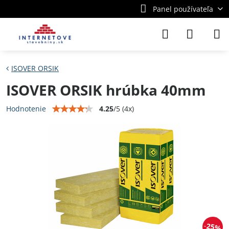
Panel používateľa
ISOVER ORSIK
ISOVER ORSIK hrúbka 40mm
4.25
/
5
(
4
x)
Hodnotenie
25%