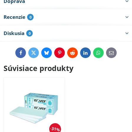
Doprava
Recenzie
0
Diskusia
0
Facebook
Twitter
Bluesky
Pinterest
Reddit
LinkedIn
WhatsApp
E-
mail
Súvisiace produkty
31%