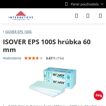
Panel používateľa
ISOVER EPS 100S
ISOVER EPS 100S hrúbka 60
mm
3.67
/
5
(
15
x)
Hodnotenie
34%