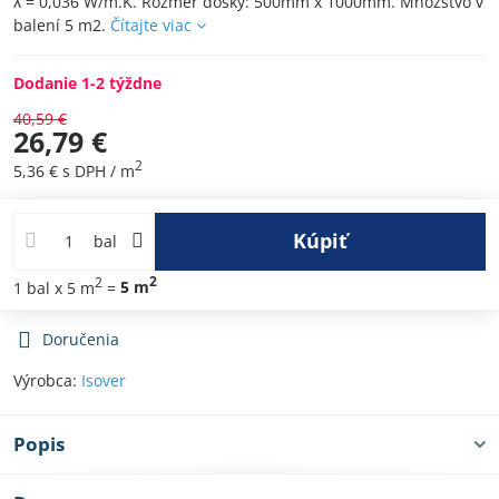
λ = 0,036 W/m.K. Rozmer dosky: 500mm x 1000mm. Množstvo v
balení 5 m2.
Čítajte viac
Dodanie 1-2 týždne
40,59 €
26,79 €
2
5,36 €
s DPH
/ m
Kúpiť
bal
2
2
1
bal
x 5 m
=
5
m
Doručenia
Výrobca:
Isover
Popis