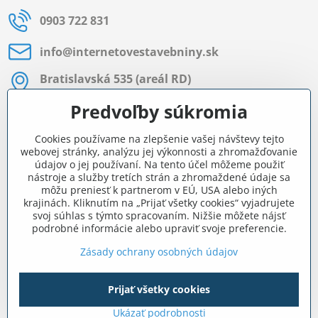
0903 722 831
info​@internetovestavebniny​.sk
Bratislavská 535 (areál RD)
Most pri Bratislave
Predvoľby súkromia
Pon - Pia 8:00 - 11:30 a 12:15 - 15:30
Cookies používame na zlepšenie vašej návštevy tejto
Facebook
webovej stránky, analýzu jej výkonnosti a zhromažďovanie
údajov o jej používaní. Na tento účel môžeme použiť
nástroje a služby tretích strán a zhromaždené údaje sa
môžu preniesť k partnerom v EÚ, USA alebo iných
Navigácia
krajinách. Kliknutím na „Prijať všetky cookies“ vyjadrujete
svoj súhlas s týmto spracovaním. Nižšie môžete nájsť
podrobné informácie alebo upraviť svoje preferencie.
Všetko o nákupe
Zásady ochrany osobných údajov
Prijať všetky cookies
©
2026
Copyright
Predvoľby súkromia
Zásady ochrany osobných údajov
Ukázať podrobnosti