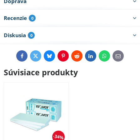
Doprava
Recenzie
0
Diskusia
0
Facebook
Twitter
Bluesky
Pinterest
Reddit
LinkedIn
WhatsApp
E-
mail
Súvisiace produkty
34%