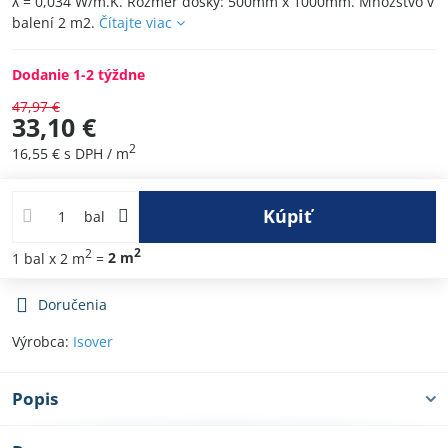
λ = 0,034 W/m.K. Rozmer dosky: 500mm x 1000mm. Množstvo v
balení 2 m2.
Čítajte viac
Dodanie 1-2 týždne
47,97 €
33,10 €
2
16,55 €
s DPH
/ m
Kúpiť
bal
2
2
1
bal
x 2 m
=
2
m
Doručenia
Výrobca:
Isover
Popis