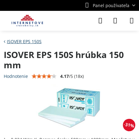
Panel používateľa
ISOVER EPS 150S
ISOVER EPS 150S hrúbka 150
mm
4.17
/
5
(
18
x)
Hodnotenie
31%