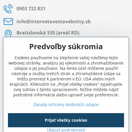
0903 722 831
info​@internetovestavebniny​.sk
Bratislavská 535 (areál RD)
Most pri Bratislave
Predvoľby súkromia
Pon - Pia 8:00 - 11:30 a 12:15 - 15:30
Cookies používame na zlepšenie vašej návštevy tejto
Facebook
webovej stránky, analýzu jej výkonnosti a zhromažďovanie
údajov o jej používaní. Na tento účel môžeme použiť
nástroje a služby tretích strán a zhromaždené údaje sa
môžu preniesť k partnerom v EÚ, USA alebo iných
Navigácia
krajinách. Kliknutím na „Prijať všetky cookies“ vyjadrujete
svoj súhlas s týmto spracovaním. Nižšie môžete nájsť
podrobné informácie alebo upraviť svoje preferencie.
Všetko o nákupe
Zásady ochrany osobných údajov
Prijať všetky cookies
©
2026
Copyright
Predvoľby súkromia
Zásady ochrany osobných údajov
Ukázať podrobnosti