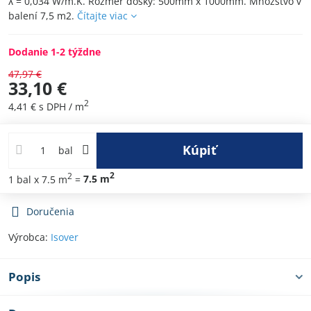
λ = 0,034 W/m.K. Rozmer dosky: 500mm x 1000mm. Množstvo v
balení 7,5 m2.
Čítajte viac
Dodanie 1-2 týždne
47,97 €
33,10 €
2
4,41 €
s DPH
/ m
Kúpiť
bal
2
2
1
bal
x 7.5 m
=
7.5
m
Doručenia
Výrobca:
Isover
Popis