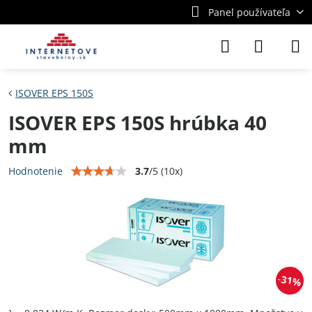
Panel používateľa
ISOVER EPS 150S
ISOVER EPS 150S hrúbka 40
mm
3.7
/
5
(
10
x)
Hodnotenie
31%