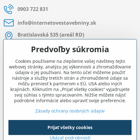
0903 722 831
info​@internetovestavebniny​.sk
Bratislavská 535 (areál RD)
Most pri Bratislave
Predvoľby súkromia
Pon - Pia 8:00 - 11:30 a 12:15 - 15:30
Cookies používame na zlepšenie vašej návštevy tejto
Facebook
webovej stránky, analýzu jej výkonnosti a zhromažďovanie
údajov o jej používaní. Na tento účel môžeme použiť
nástroje a služby tretích strán a zhromaždené údaje sa
môžu preniesť k partnerom v EÚ, USA alebo iných
Navigácia
krajinách. Kliknutím na „Prijať všetky cookies“ vyjadrujete
svoj súhlas s týmto spracovaním. Nižšie môžete nájsť
podrobné informácie alebo upraviť svoje preferencie.
Všetko o nákupe
Zásady ochrany osobných údajov
Prijať všetky cookies
©
2026
Copyright
Predvoľby súkromia
Zásady ochrany osobných údajov
Ukázať podrobnosti