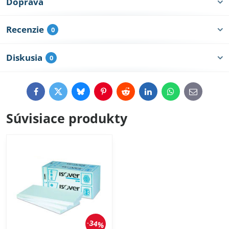
Doprava
Recenzie
0
Diskusia
0
Facebook
Twitter
Bluesky
Pinterest
Reddit
LinkedIn
WhatsApp
E-
mail
Súvisiace produkty
34%