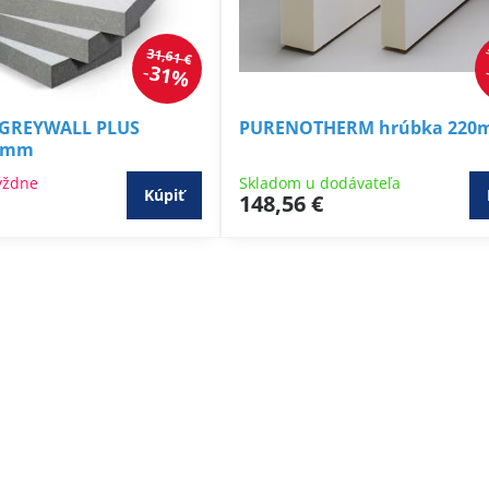
31,61 €
31%
 GREYWALL PLUS
PURENOTHERM hrúbka 22
0 mm
ýždne
Skladom u dodávateľa
Kúpiť
148,56 €