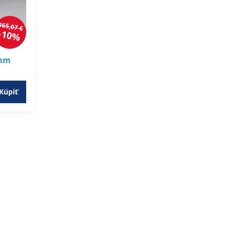
165,07 €
10%
0mm
Kúpiť