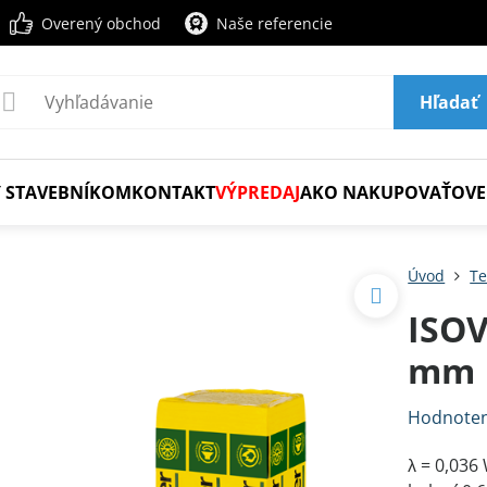
Overený obchod
Naše referencie
Hľadať
 STAVEBNÍKOM
KONTAKT
VÝPREDAJ
AKO NAKUPOVAŤ
OVE
Úvod
Te
ISOV
mm
Hodnoten
λ = 0,03