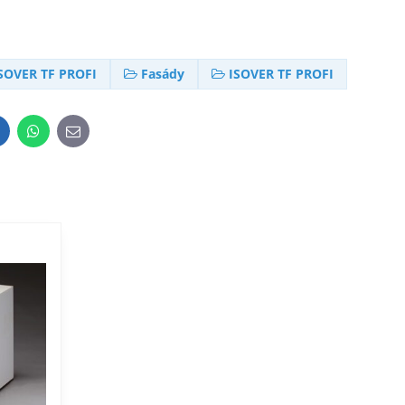
SOVER TF PROFI
Fasády
ISOVER TF PROFI
inkedIn
WhatsApp
E-
mail