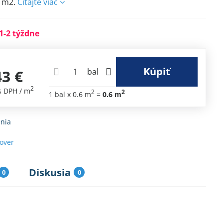
6 m2.
Čítajte viac
1-2 týždne
Kúpiť
43 €
bal
2
s DPH
/ m
2
2
1
bal
x 0.6 m
=
0.6
m
nia
sover
Diskusia
0
0