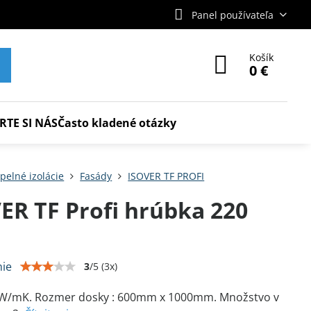
Panel používateľa
Košík
0 €
RTE SI NÁS
Často kladené otázky
pelné izolácie
Fasády
ISOVER TF PROFI
ER TF Profi hrúbka 220
ie
3
/
5
(
3
x)
6 W/mK. Rozmer dosky : 600mm x 1000mm. Množstvo v