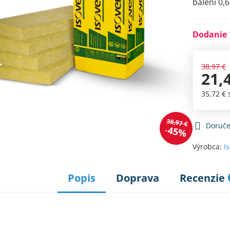
balení 0,
Dodanie 
38,97 €
21,
35,72 €
38,97 €
Doruče
45%
Výrobca:
I
Popis
Doprava
Recenzie