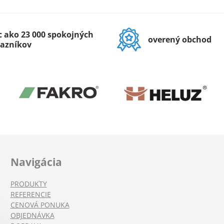
c ako 23 000 spokojných
overený obchod
azníkov
Navigácia
PRODUKTY
REFERENCIE
CENOVÁ PONUKA
OBJEDNÁVKA