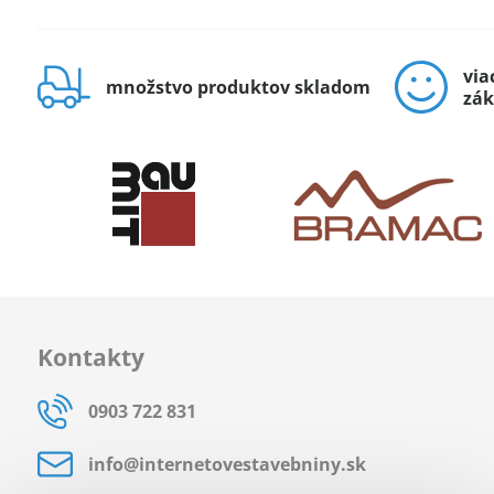
via
množstvo produktov skladom
zák
Kontakty
0903 722 831
info​@internetovestavebniny​.sk