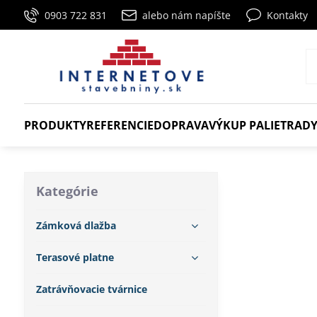
0903 722 831
alebo nám napíšte
Kontakty
PRODUKTY
REFERENCIE
DOPRAVA
VÝKUP PALIET
RADY
Kategórie
Zámková dlažba
Terasové platne
Zatrávňovacie tvárnice