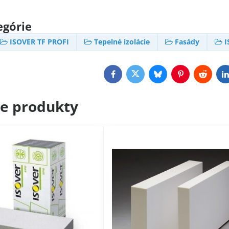
egórie
ISOVER TF PROFI
Tepelné izolácie
Fasády
I
Facebook
Twitter
Bluesky
Pinterest
Reddit
L
ce produkty