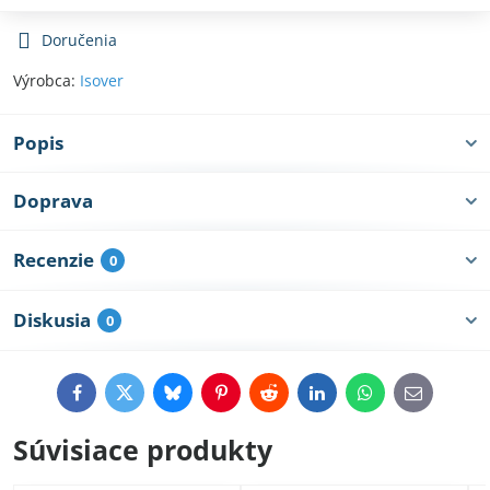
Doručenia
Výrobca:
Isover
Popis
Doprava
Recenzie
0
Diskusia
0
Facebook
Twitter
Bluesky
Pinterest
Reddit
LinkedIn
WhatsApp
E-
mail
Súvisiace produkty