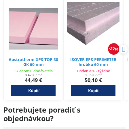
27%
Austrotherm XPS TOP 30
ISOVER EPS PERIMETER
GK 60 mm
hrúbka 60 mm
Skladom u dodávateľa
Dodanie 1-2 týždne
2
2
8,47 €
/ m
8,35 €
/ m
44,49 €
50,10 €
Kúpiť
Kúpiť
Potrebujete poradiť s
objednávkou?