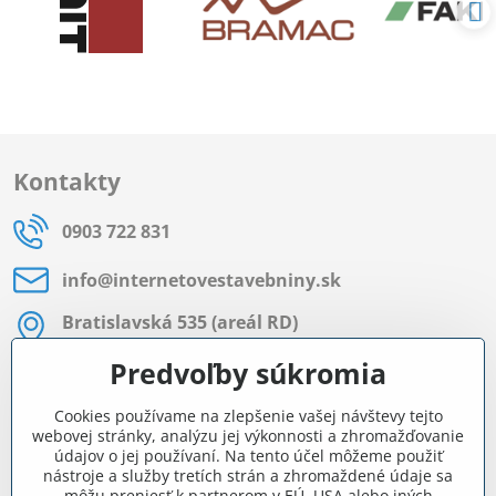
Kontakty
0903 722 831
info​@internetovestavebniny​.sk
Bratislavská 535 (areál RD)
Most pri Bratislave
Predvoľby súkromia
Pon - Pia 8:00 - 11:30 a 12:15 - 15:30
Cookies používame na zlepšenie vašej návštevy tejto
Facebook
webovej stránky, analýzu jej výkonnosti a zhromažďovanie
údajov o jej používaní. Na tento účel môžeme použiť
nástroje a služby tretích strán a zhromaždené údaje sa
môžu preniesť k partnerom v EÚ, USA alebo iných