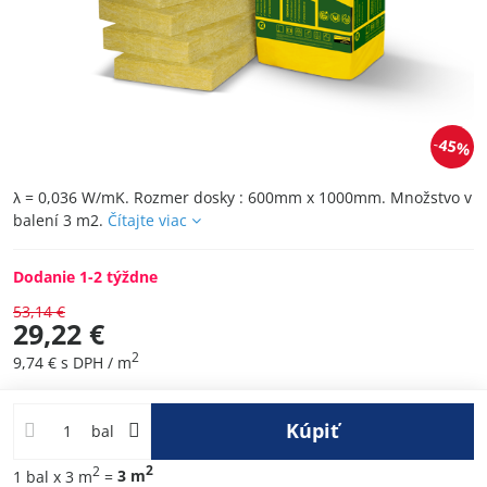
45%
λ = 0,036 W/mK. Rozmer dosky : 600mm x 1000mm. Množstvo v
balení 3 m2.
Čítajte viac
Dodanie 1-2 týždne
53,14 €
29,22 €
2
9,74 €
s DPH
/ m
Kúpiť
bal
2
2
1
bal
x 3 m
=
3
m