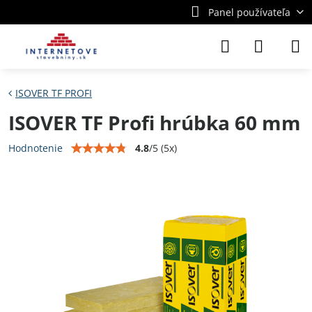
Panel používateľa
ISOVER TF PROFI
ISOVER TF Profi hrúbka 60 mm
4.8
/
5
(
5
x)
Hodnotenie