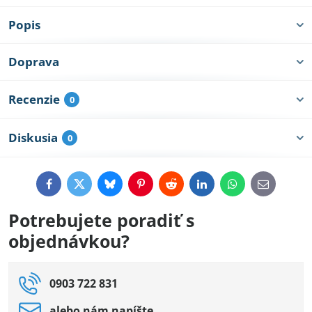
Popis
Doprava
Recenzie
0
Diskusia
0
Facebook
Twitter
Bluesky
Pinterest
Reddit
LinkedIn
WhatsApp
E-
mail
Potrebujete poradiť s
objednávkou?
0903 722 831
alebo nám napíšte