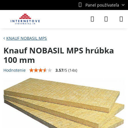
Panel používateľa
KNAUF NOBASIL MPS
Knauf NOBASIL MPS hrúbka
100 mm
3.57
/
5
(
14
x)
Hodnotenie