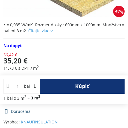
47%
λ = 0,035 W/mK. Rozmer dosky : 600mm x 1000mm. Množstvo v
balení 3 m2.
Čítajte viac
Na dopyt
66,42 €
35,20 €
2
11,73 €
s DPH
/ m
Kúpiť
bal
2
2
1
bal
x 3 m
=
3
m
Doručenia
Výrobca:
KNAUFINSULATION