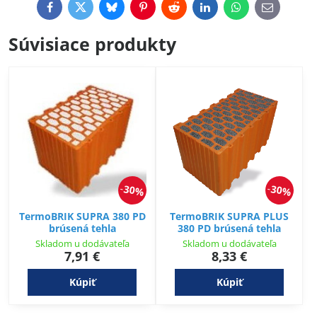
Facebook
Twitter
Bluesky
Pinterest
Reddit
LinkedIn
WhatsApp
E-
mail
Súvisiace produkty
30%
30%
TermoBRIK SUPRA 380 PD
TermoBRIK SUPRA PLUS
brúsená tehla
380 PD brúsená tehla
Skladom u dodávateľa
Skladom u dodávateľa
7,91 €
8,33 €
Kúpiť
Kúpiť