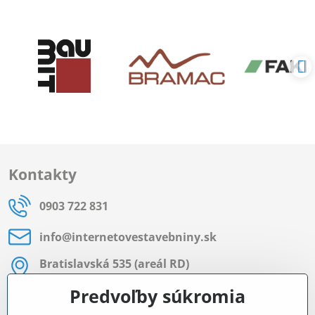
Kontakty
0903 722 831
info​@internetovestavebniny​.sk
Bratislavská 535 (areál RD)
Most pri Bratislave
Predvoľby súkromia
Pon - Pia 8:00 - 11:30 a 12:15 - 15:30