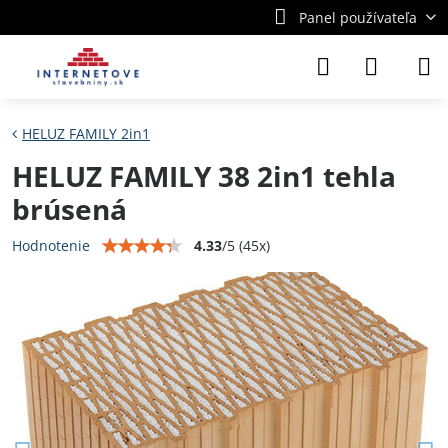
Panel používateľa
HELUZ FAMILY 2in1
HELUZ FAMILY 38 2in1 tehla
brúsená
4.33
/
5
(
45
x)
Hodnotenie