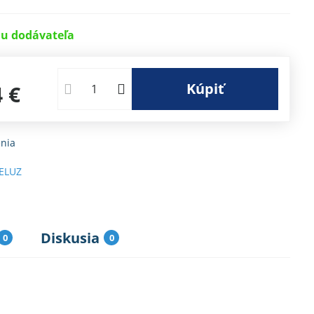
u dodávateľa
Kúpiť
4 €
nia
ELUZ
Diskusia
0
0