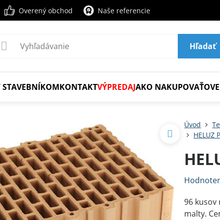
Overený obchod
Naše referencie
Hľadať
 STAVEBNÍKOM
KONTAKT
VÝPREDAJ
AKO NAKUPOVAŤ
OVE
Úvod
Te
HELUZ 
HELU
Hodnoten
96 kusov 
malty. Cen