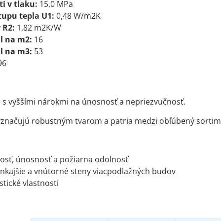
i v tlaku:
15,0 MPa
tupu tepla U1:
0,48 W/m2K
 R2:
1,82 m2K/W
l na m2:
16
l na m3:
53
96
 s vyššími nárokmi na únosnosť a nepriezvučnosť.
vyznačujú robustným tvarom a patria medzi obľúbený sorti
osť, únosnosť a požiarna odolnosť
nkajšie a vnútorné steny viacpodlažných budov
tické vlastnosti