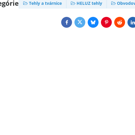
egórie
Tehly a tvárnice
HELUZ tehly
Obvodov
Facebook
Twitter
Bluesky
Pinterest
Reddit
L