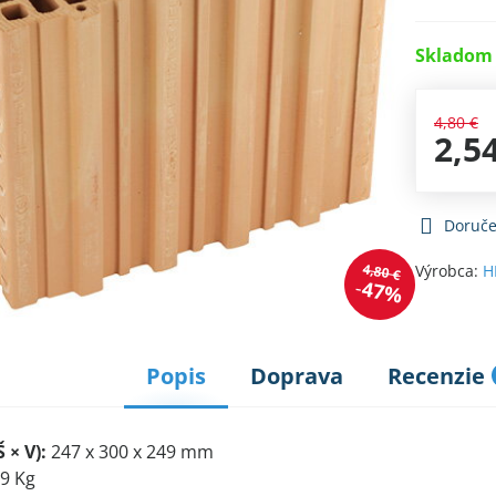
Skladom 
4,80 €
2,5
Doruče
4,80 €
Výrobca:
H
47%
Popis
Doprava
Recenzie
 × V):
247 x 300 x 249 mm
9 Kg