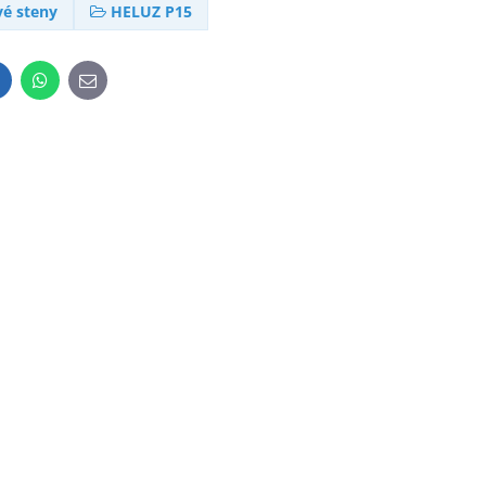
é steny
HELUZ P15
inkedIn
WhatsApp
E-
mail