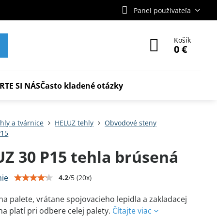
Panel používateľa
Košík
0 €
RTE SI NÁS
Často kladené otázky
hly a tvárnice
HELUZ tehly
Obvodové steny
P15
Z 30 P15 tehla brúsená
ie
4.2
/
5
(
20
x)
na palete, vrátane spojovacieho lepidla a zakladacej
a platí pri odbere celej palety.
Čítajte viac