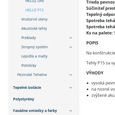
HELUZ UNI
Trieda pevnost
Súčiniteľ pres
HELUZ P15
Tepelný odpor
Vnútorné steny
Spotreba tehá
Spotreba tehá
Akustické tehly
Ks na palete:
Preklady
POPIS
Stropný systém
Na konštrukcie
Lepidlá a malty
Tehly P15 sa 
Pomôcky
VÝHODY
Pezinské Tehelne
vysoká pevn
Tepelné izolácie
na nosné vo
zvýšené akus
Polystyrény
Fasádne omietky a farby