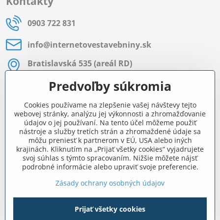
Kontakty
0903 722 831
info​@internetovestavebniny​.sk
Bratislavská 535 (areál RD)
Most pri Bratislave
Predvoľby súkromia
Pon - Pia 8:00 - 11:30 a 12:15 - 15:30
Cookies používame na zlepšenie vašej návštevy tejto
Facebook
webovej stránky, analýzu jej výkonnosti a zhromažďovanie
údajov o jej používaní. Na tento účel môžeme použiť
nástroje a služby tretích strán a zhromaždené údaje sa
môžu preniesť k partnerom v EÚ, USA alebo iných
Navigácia
krajinách. Kliknutím na „Prijať všetky cookies“ vyjadrujete
svoj súhlas s týmto spracovaním. Nižšie môžete nájsť
podrobné informácie alebo upraviť svoje preferencie.
Všetko o nákupe
Zásady ochrany osobných údajov
Prijať všetky cookies
©
2026
Copyright
Predvoľby súkromia
Zásady ochrany osobných údajov