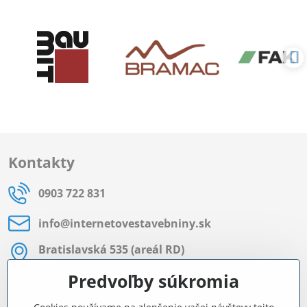
Kontakty
0903 722 831
info​@internetovestavebniny​.sk
Bratislavská 535 (areál RD)
Most pri Bratislave
Predvoľby súkromia
Pon - Pia 8:00 - 11:30 a 12:15 - 15:30