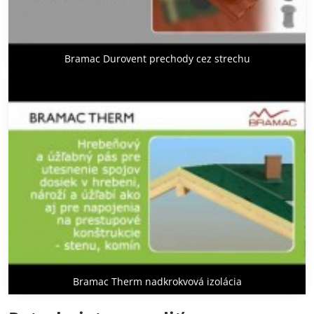
Bramac Durovent prechody cez strechu
Bramac Therm nadkrokvová izolácia