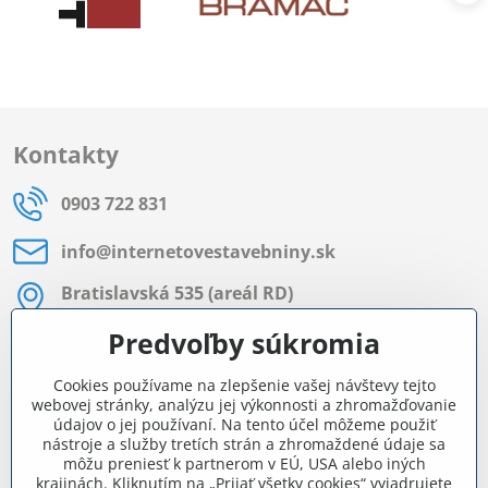
Kontakty
0903 722 831
info​@internetovestavebniny​.sk
Bratislavská 535 (areál RD)
Most pri Bratislave
Predvoľby súkromia
Pon - Pia 8:00 - 11:30 a 12:15 - 15:30
Cookies používame na zlepšenie vašej návštevy tejto
Facebook
webovej stránky, analýzu jej výkonnosti a zhromažďovanie
údajov o jej používaní. Na tento účel môžeme použiť
nástroje a služby tretích strán a zhromaždené údaje sa
môžu preniesť k partnerom v EÚ, USA alebo iných
Navigácia
krajinách. Kliknutím na „Prijať všetky cookies“ vyjadrujete