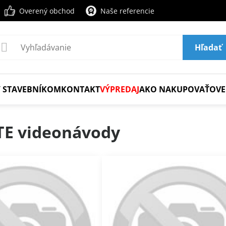
Overený obchod
Naše referencie
Hľadať
 STAVEBNÍKOM
KONTAKT
VÝPREDAJ
AKO NAKUPOVAŤ
OVE
TE videonávody