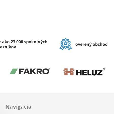
c ako 23 000 spokojných
overený obchod
azníkov
Navigácia