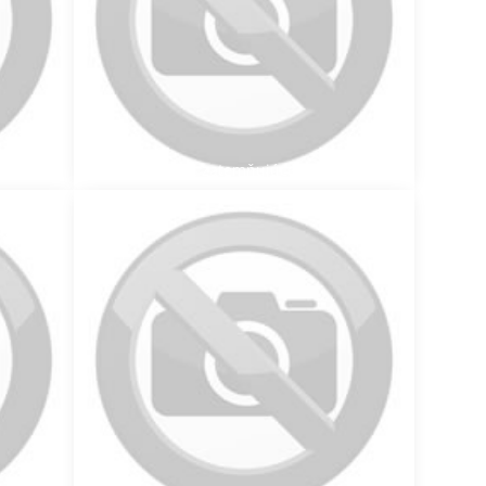
ovaním
Montáž zatemňujúcej rolety