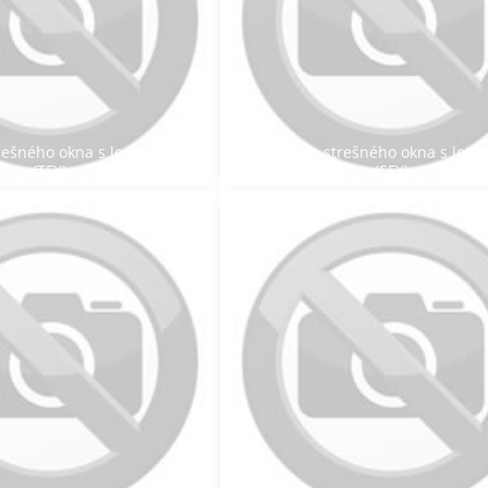
trešného okna s lemovaním
Inštalácia strešného okna s lem
(TFX)
(SFX)