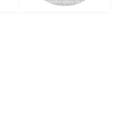
Montáž strešného výlezu do profilovanej
j krytiny
krytiny