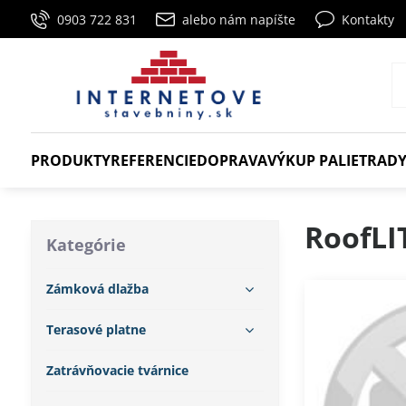
0903 722 831
alebo nám napíšte
Kontakty
PRODUKTY
REFERENCIE
DOPRAVA
VÝKUP PALIET
RADY
RoofLI
Kategórie
Zámková dlažba
Terasové platne
Zatrávňovacie tvárnice