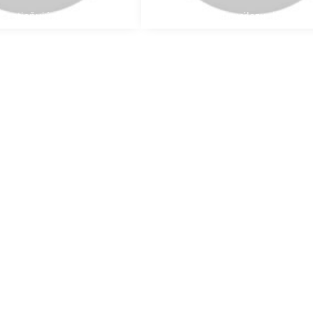
 zatieňujúcej rolety
Montáž strešného výlezu do ploche