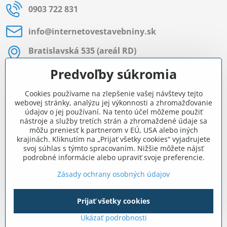
0903 722 831
info​@internetovestavebniny​.sk
Bratislavská 535 (areál RD)
Most pri Bratislave
Predvoľby súkromia
Pon - Pia 8:00 - 11:30 a 12:15 - 15:30
Cookies používame na zlepšenie vašej návštevy tejto
Facebook
webovej stránky, analýzu jej výkonnosti a zhromažďovanie
údajov o jej používaní. Na tento účel môžeme použiť
nástroje a služby tretích strán a zhromaždené údaje sa
môžu preniesť k partnerom v EÚ, USA alebo iných
Navigácia
krajinách. Kliknutím na „Prijať všetky cookies“ vyjadrujete
svoj súhlas s týmto spracovaním. Nižšie môžete nájsť
podrobné informácie alebo upraviť svoje preferencie.
Všetko o nákupe
Zásady ochrany osobných údajov
Prijať všetky cookies
©
2026
Copyright
Predvoľby súkromia
Zásady ochrany osobných údajov
Ukázať podrobnosti
Vytvorené pomocou:
BiznisWeb.sk