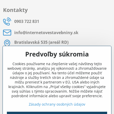
Kontakty
0903 722 831
info​@internetovestavebniny​.sk
Bratislavská 535 (areál RD)
Most pri Bratislave
Predvoľby súkromia
Pon - Pia 8:00 - 11:30 a 12:15 - 15:30
Cookies používame na zlepšenie vašej návštevy tejto
Facebook
webovej stránky, analýzu jej výkonnosti a zhromažďovanie
údajov o jej používaní. Na tento účel môžeme použiť
nástroje a služby tretích strán a zhromaždené údaje sa
môžu preniesť k partnerom v EÚ, USA alebo iných
Navigácia
krajinách. Kliknutím na „Prijať všetky cookies“ vyjadrujete
svoj súhlas s týmto spracovaním. Nižšie môžete nájsť
podrobné informácie alebo upraviť svoje preferencie.
Všetko o nákupe
Zásady ochrany osobných údajov