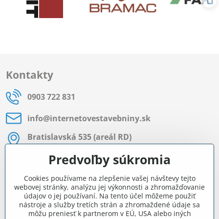
Kontakty
0903 722 831
info​@internetovestavebniny​.sk
Bratislavská 535 (areál RD)
Most pri Bratislave
Predvoľby súkromia
Pon - Pia 8:00 - 11:30 a 12:15 - 15:30
Cookies používame na zlepšenie vašej návštevy tejto
Facebook
webovej stránky, analýzu jej výkonnosti a zhromažďovanie
údajov o jej používaní. Na tento účel môžeme použiť
nástroje a služby tretích strán a zhromaždené údaje sa
môžu preniesť k partnerom v EÚ, USA alebo iných
Navigácia