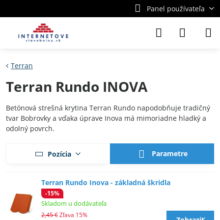
Panel používateľa
Terran
Terran Rundo INOVA
Betónová strešná krytina Terran Rundo napodobňuje tradičný
tvar Bobrovky a vďaka úprave Inova má mimoriadne hladký a
odolný povrch.
Parametre
Pozícia
Terran Rundo Inova - základná škridla
-15%
Skladom u dodávateľa
2,45 €
Zľava 15%
Zobraziť