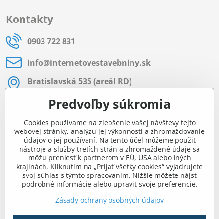
Kontakty
0903 722 831
info​@internetovestavebniny​.sk
Bratislavská 535 (areál RD)
Most pri Bratislave
Predvoľby súkromia
Pon - Pia 8:00 - 11:30 a 12:15 - 15:30
Cookies používame na zlepšenie vašej návštevy tejto
Facebook
webovej stránky, analýzu jej výkonnosti a zhromažďovanie
údajov o jej používaní. Na tento účel môžeme použiť
nástroje a služby tretích strán a zhromaždené údaje sa
môžu preniesť k partnerom v EÚ, USA alebo iných
Navigácia
krajinách. Kliknutím na „Prijať všetky cookies“ vyjadrujete
svoj súhlas s týmto spracovaním. Nižšie môžete nájsť
podrobné informácie alebo upraviť svoje preferencie.
Všetko o nákupe
Zásady ochrany osobných údajov