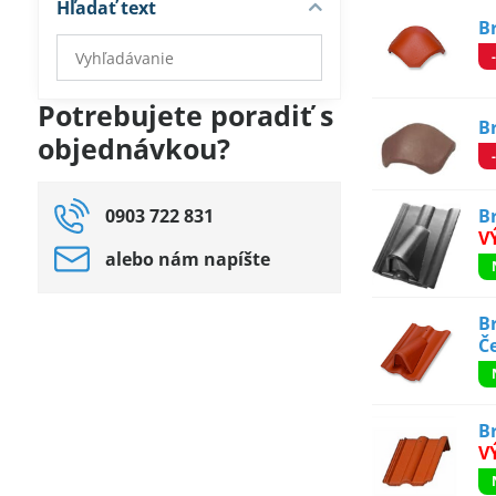
Hľadať text
B
Prehľadať
výsledky
filtra
Potrebujete poradiť s
fulltextom
B
objednávkou?
0903 722 831
B
V
alebo nám napíšte
B
Č
B
V