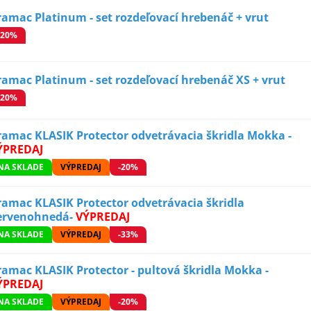
ramac Platinum - set rozdeľovací hrebenáč + vrut
-20%
ramac Platinum - set rozdeľovací hrebenáč XS + vrut
-20%
ramac KLASIK Protector odvetrávacia škridla Mokka -
ÝPREDAJ
NA SKLADE
VÝPREDAJ
-20%
ramac KLASIK Protector odvetrávacia škridla
ervenohnedá-
VÝPREDAJ
NA SKLADE
VÝPREDAJ
-33%
ramac KLASIK Protector - pultová škridla Mokka -
ÝPREDAJ
NA SKLADE
VÝPREDAJ
-20%