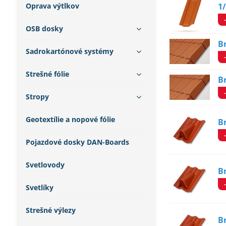
Oprava výtlkov
1
OSB dosky
B
Sadrokartónové systémy
Strešné fólie
B
Stropy
Geotextílie a nopové fólie
B
Pojazdové dosky DAN-Boards
Svetlovody
B
Svetlíky
Strešné výlezy
B