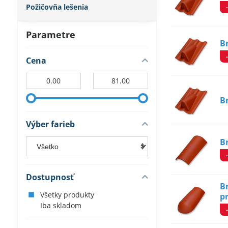
Požičovňa lešenia
Parametre
B
Cena
Od:
Do:
B
Výber farieb
B
Dostupnosť
B
Všetky produkty
p
Iba skladom