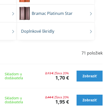
Bramac Platinum Star
Doplnkové škridly
71
položiek
2,13 €
Zľava 20%
Skladom u
Zobraziť
1,70 €
dodávateľa
2,44 €
Zľava 20%
Skladom u
Zobraziť
1,95 €
dodávateľa