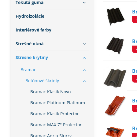
Tekutá guma
B
Hydroizolácie
Interiérové farby
B
Strešné okná
Strešné krytiny
Bramac
B
Betónové škridly
Bramac Klasik Novo
B
Bramac Platinum Platinum
Bramac Klasik Protector
Bramac MAX 7° Protector
B
Bramac Adria Slurry