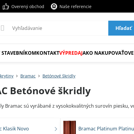
Overený obchod
Naše referencie
Hľadať
 STAVEBNÍKOM
KONTAKT
VÝPREDAJ
AKO NAKUPOVAŤ
OVE
krytiny
Bramac
Betónové škridly
 Betónové škridly
ly Bramac sú vyrábané z vysokokvalitných surovín piesku, 
 Klasik Novo
Bramac Platinum Platin