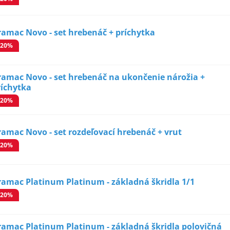
ramac Novo - set hrebenáč + príchytka
-20%
ramac Novo - set hrebenáč na ukončenie nárožia +
ríchytka
-20%
ramac Novo - set rozdeľovací hrebenáč + vrut
-20%
ramac Platinum Platinum - základná škridla 1/1
-20%
ramac Platinum Platinum - základná škridla polovičná