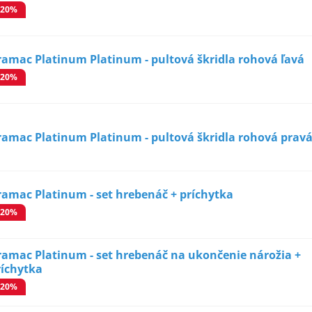
-20%
ramac Platinum Platinum - pultová škridla rohová ľavá
-20%
ramac Platinum Platinum - pultová škridla rohová prav
ramac Platinum - set hrebenáč + príchytka
-20%
ramac Platinum - set hrebenáč na ukončenie nárožia +
ríchytka
-20%