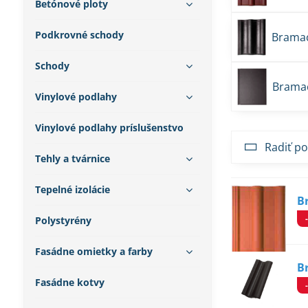
Betónové ploty
Podkrovné schody
Bramac
Schody
Bramac
Vinylové podlahy
Vinylové podlahy príslušenstvo
Radiť po
Tehly a tvárnice
Tepelné izolácie
B
Polystyrény
Fasádne omietky a farby
B
Fasádne kotvy