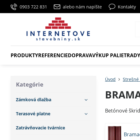
0903 722 831
alebo nám napíšte
Kontakty
PRODUKTY
REFERENCIE
DOPRAVA
VÝKUP PALIET
RADY
Úvod
Strešné 
Kategórie
BRAMAC
Zámková dlažba
Betónové škrid
Terasové platne
Zatrávňovacie tvárnice
Bramac