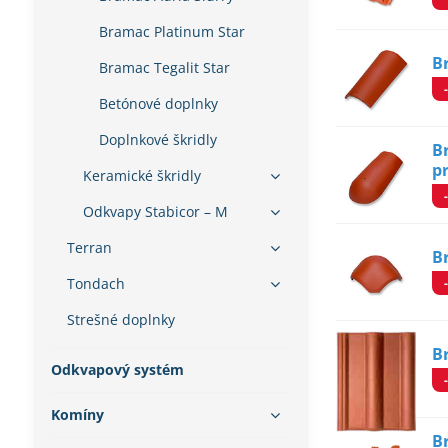
Bramac Platinum Star
B
Bramac Tegalit Star
Betónové doplnky
Doplnkové škridly
B
p
Keramické škridly
Odkvapy Stabicor – M
Terran
B
Tondach
Strešné doplnky
B
Odkvapový systém
Komíny
B