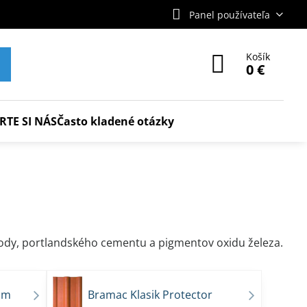
Panel používateľa
Košík
0 €
RTE SI NÁS
Často kladené otázky
vody, portlandského cementu a pigmentov oxidu železa.
um
Bramac Klasik Protector