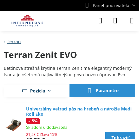
Panel používateľa
Terran
Terran Zenit EVO
Betónová strešná krytina Terran Zenit má elegantný moderný
tvar a je ošetrená najkvalitnejšou povrchovou úpravou Evo.
Parametre
Pozícia
Univerzálny vetrací pás na hrebeň a nárožie Medi
Roll Eko
-15%
Skladom u dodávateľa
21,53 €
Zľava 15%
Zobraziť