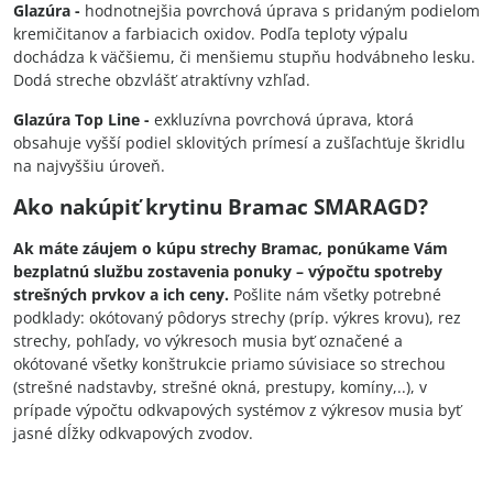
Glazúra -
hodnotnejšia povrchová úprava s pridaným podielom
kremičitanov a farbiacich oxidov. Podľa teploty výpalu
dochádza k väčšiemu, či menšiemu stupňu hodvábneho lesku.
Dodá streche obzvlášť atraktívny vzhľad.
Glazúra Top Line -
exkluzívna povrchová úprava, ktorá
obsahuje vyšší podiel sklovitých prímesí a zušľachťuje škridlu
na najvyššiu úroveň.
Ako nakúpiť krytinu Bramac SMARAGD?
Ak máte záujem o kúpu strechy Bramac, ponúkame Vám
bezplatnú službu zostavenia ponuky – výpočtu spotreby
strešných prvkov a ich ceny.
Pošlite nám všetky potrebné
podklady: okótovaný pôdorys strechy (príp. výkres krovu), rez
strechy, pohľady, vo výkresoch musia byť označené a
okótované všetky konštrukcie priamo súvisiace so strechou
(strešné nadstavby, strešné okná, prestupy, komíny,..), v
prípade výpočtu odkvapových systémov z výkresov musia byť
jasné dĺžky odkvapových zvodov.