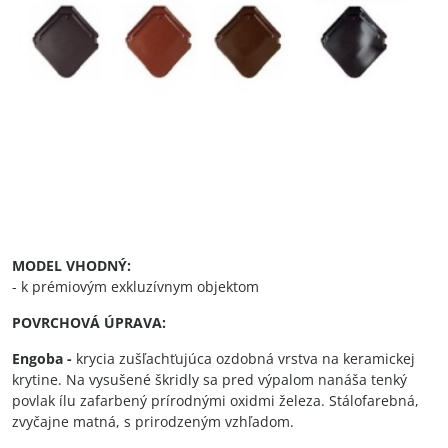
MODEL VHODNÝ:
- k prémiovým exkluzívnym objektom
POVRCHOVÁ ÚPRAVA:
Engoba -
krycia zušľachťujúca ozdobná vrstva na keramickej
krytine. Na vysušené škridly sa pred výpalom nanáša tenký
povlak ílu zafarbený prírodnými oxidmi železa. Stálofarebná,
zvyčajne matná, s prirodzeným vzhľadom.