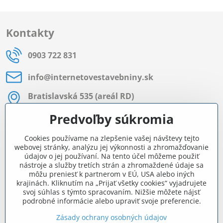
Kontakty
0903 722 831
info​@internetovestavebniny​.sk
Bratislavská 535 (areál RD)
Most pri Bratislave
Predvoľby súkromia
Pon - Pia 8:00 - 11:30 a 12:15 - 15:30
Cookies používame na zlepšenie vašej návštevy tejto
Facebook
webovej stránky, analýzu jej výkonnosti a zhromažďovanie
údajov o jej používaní. Na tento účel môžeme použiť
nástroje a služby tretích strán a zhromaždené údaje sa
môžu preniesť k partnerom v EÚ, USA alebo iných
Navigácia
krajinách. Kliknutím na „Prijať všetky cookies“ vyjadrujete
svoj súhlas s týmto spracovaním. Nižšie môžete nájsť
podrobné informácie alebo upraviť svoje preferencie.
Všetko o nákupe
Zásady ochrany osobných údajov