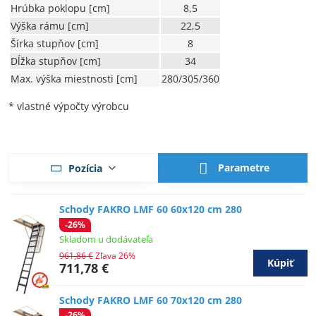
Hrúbka poklopu [cm]
8,5
Výška rámu [cm]
22,5
Šírka stupňov [cm]
8
Dĺžka stupňov [cm]
34
Max. výška miestnosti [cm]
280/305/360
* vlastné výpočty výrobcu
Parametre
Pozícia
Schody FAKRO LMF 60 60x120 cm 280
-26%
Skladom u dodávateľa
961,86 €
Zľava 26%
Kúpiť
711,78 €
Schody FAKRO LMF 60 70x120 cm 280
-26%