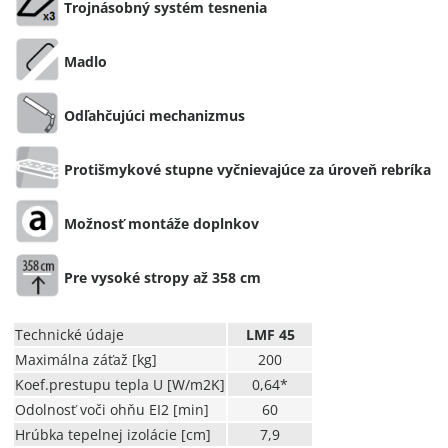
Trojnásobný systém tesnenia
Madlo
Odľahčujúci mechanizmus
Protišmykové stupne vyčnievajúce za úroveň rebríka
Možnosť montáže doplnkov
Pre vysoké stropy až 358 cm
Technické údaje
LMF 45
Maximálna záťaž [kg]
200
Koef.prestupu tepla U [W/m2K]
0,64*
Odolnosť voči ohňu EI2 [min]
60
Hrúbka tepelnej izolácie [cm]
7,9