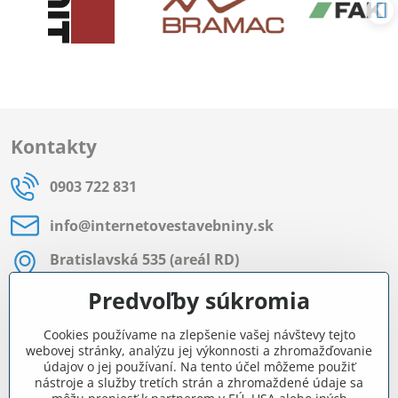
Kontakty
0903 722 831
info​@internetovestavebniny​.sk
Bratislavská 535 (areál RD)
Most pri Bratislave
Predvoľby súkromia
Pon - Pia 8:00 - 11:30 a 12:15 - 15:30
Cookies používame na zlepšenie vašej návštevy tejto
Facebook
webovej stránky, analýzu jej výkonnosti a zhromažďovanie
údajov o jej používaní. Na tento účel môžeme použiť
nástroje a služby tretích strán a zhromaždené údaje sa