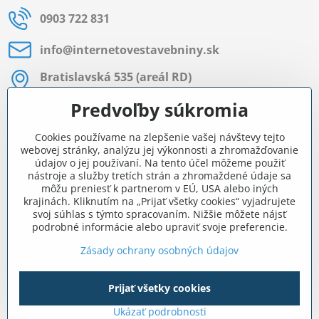
0903 722 831
info​@internetovestavebniny​.sk
Bratislavská 535 (areál RD)
Most pri Bratislave
Predvoľby súkromia
Pon - Pia 8:00 - 11:30 a 12:15 - 15:30
Cookies používame na zlepšenie vašej návštevy tejto
Facebook
webovej stránky, analýzu jej výkonnosti a zhromažďovanie
údajov o jej používaní. Na tento účel môžeme použiť
nástroje a služby tretích strán a zhromaždené údaje sa
môžu preniesť k partnerom v EÚ, USA alebo iných
Navigácia
krajinách. Kliknutím na „Prijať všetky cookies“ vyjadrujete
svoj súhlas s týmto spracovaním. Nižšie môžete nájsť
podrobné informácie alebo upraviť svoje preferencie.
Všetko o nákupe
Zásady ochrany osobných údajov
Prijať všetky cookies
©
2026
Copyright
Predvoľby súkromia
Zásady ochrany osobných údajov
Ukázať podrobnosti
Vytvorené pomocou:
BiznisWeb.sk