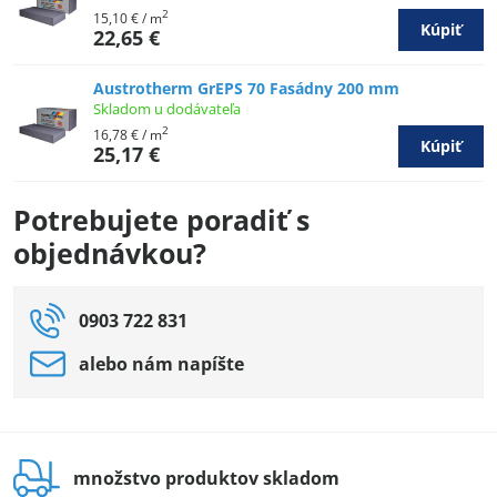
2
15,10 €
/ m
Kúpiť
22,65 €
Austrotherm GrEPS 70 Fasádny 200 mm
Skladom u dodávateľa
2
16,78 €
/ m
Kúpiť
25,17 €
Potrebujete poradiť s
objednávkou?
0903 722 831
alebo nám napíšte
množstvo produktov skladom