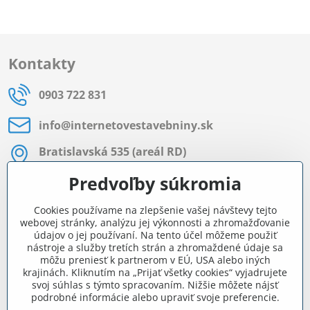
Kontakty
0903 722 831
info​@internetovestavebniny​.sk
Bratislavská 535 (areál RD)
Most pri Bratislave
Predvoľby súkromia
Pon - Pia 8:00 - 11:30 a 12:15 - 15:30
Cookies používame na zlepšenie vašej návštevy tejto
Facebook
webovej stránky, analýzu jej výkonnosti a zhromažďovanie
údajov o jej používaní. Na tento účel môžeme použiť
nástroje a služby tretích strán a zhromaždené údaje sa
môžu preniesť k partnerom v EÚ, USA alebo iných
Navigácia
krajinách. Kliknutím na „Prijať všetky cookies“ vyjadrujete
svoj súhlas s týmto spracovaním. Nižšie môžete nájsť
podrobné informácie alebo upraviť svoje preferencie.
Všetko o nákupe