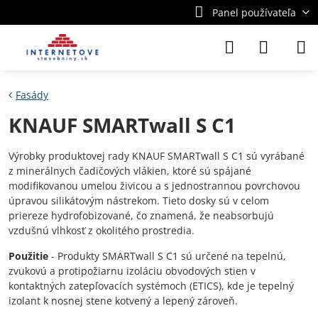
Panel používateľa
Fasády
KNAUF SMARTwall S C1
Výrobky produktovej rady KNAUF SMARTwall S C1 sú vyrábané
z minerálnych čadičových vlákien, ktoré sú spájané
modifikovanou umelou živicou a s jednostrannou povrchovou
úpravou silikátovým nástrekom. Tieto dosky sú v celom
priereze hydrofobizované, čo znamená, že neabsorbujú
vzdušnú vlhkosť z okolitého prostredia.
Použitie
- Produkty SMARTwall S C1 sú určené na tepelnú,
zvukovú a protipožiarnu izoláciu obvodových stien v
kontaktných zatepľovacích systémoch (ETICS), kde je tepelný
izolant k nosnej stene kotvený a lepený zároveň.