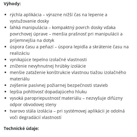
Výhody:
rýchla aplikácia – výrazne nižší čas na lepenie a
vystužovanie dosky
ľahká manipulácia – kompaktný povrch dosky vďaka
povrchovej úprave – menšia prašnosť pri manipulácii a
príjemnejšia na dotyk
úspora času a peňazí – úspora lepidla a skrátenie času na
realizáciu
vynikajúce tepelno izolačné vlastnosti
zníženie nevyhnutnej hrúbky izolácie
menšie zaťaženie konštrukcie vlastnou tiažou izolačného
materiálu
zvýšenie pasívnej požiarnej bezpečnosti stavieb
lepšia pohltivosť dopadajúceho hluku
vysoká paropriepustnosť materiálu – nezvyšuje difúzny
odpor obvodovej steny
tvarovo stála izolácia – pri systémovej aplikácii je odolná
voči degradácií vlastností
Technické údaje: