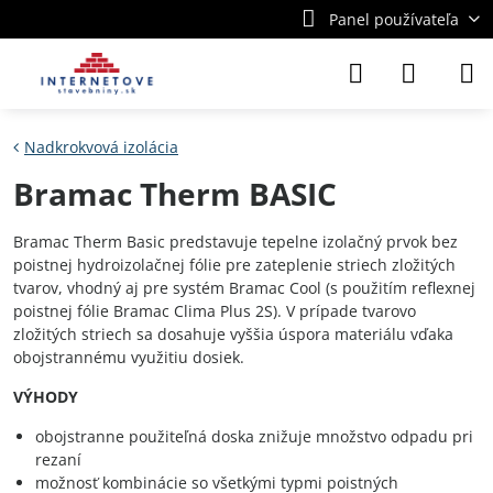
Panel používateľa
Nadkrokvová izolácia
Bramac Therm BASIC
Bramac Therm Basic predstavuje tepelne izolačný prvok bez
poistnej hydroizolačnej fólie pre zateplenie striech zložitých
tvarov, vhodný aj pre systém Bramac Cool (s použitím reflexnej
poistnej fólie Bramac Clima Plus 2S). V prípade tvarovo
zložitých striech sa dosahuje vyššia úspora materiálu vďaka
obojstrannému využitiu dosiek.
VÝHODY
obojstranne použiteľná doska znižuje množstvo odpadu pri
rezaní
možnosť kombinácie so všetkými typmi poistných