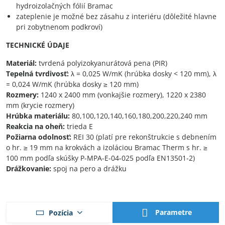
hydroizolačných fólií Bramac
zateplenie je možné bez zásahu z interiéru (dôležité hlavne
pri zobytnenom podkroví)
TECHNICKÉ ÚDAJE
Materiál:
tvrdená polyizokyanurátová pena (PIR)
Tepelná tvrdivosť:
λ = 0,025 W/mK (hrúbka dosky < 120 mm), λ
= 0,024 W/mK (hrúbka dosky ≥ 120 mm)
Rozmery:
1240 x 2400 mm (vonkajšie rozmery), 1220 x 2380
mm (krycie rozmery)
Hrúbka materiálu:
80,100,120,140,160,180,200,220,240 mm
Reakcia na oheň:
trieda E
Požiarna odolnosť:
REI 30 (platí pre rekonštrukcie s debnením
o hr. ≥ 19 mm na krokvách a izoláciou Bramac Therm s hr. ≥
100 mm podľa skúšky P-MPA-E-04-025 podľa EN13501-2)
Drážkovanie:
spoj na pero a drážku
Parametre
Pozícia