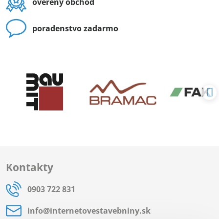
overený obchod
poradenstvo zadarmo
Kontakty
0903 722 831
info​@internetovestavebniny​.sk