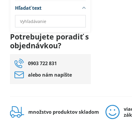
Hľadať text
Prehľadať
výsledky
filtra
Potrebujete poradiť s
fulltextom
objednávkou?
0903 722 831
alebo nám napíšte
via
množstvo produktov skladom
zák