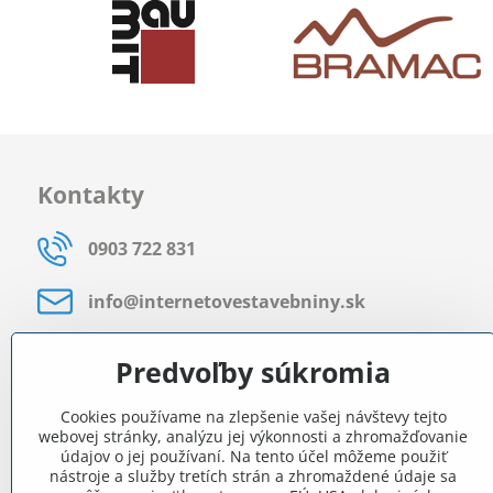
Kontakty
0903 722 831
info​@internetovestavebniny​.sk
Bratislavská 535 (areál RD)
Predvoľby súkromia
Most pri Bratislave
Cookies používame na zlepšenie vašej návštevy tejto
Pon - Pia 8:00 - 11:30 a 12:15 - 15:30
webovej stránky, analýzu jej výkonnosti a zhromažďovanie
údajov o jej používaní. Na tento účel môžeme použiť
Facebook
nástroje a služby tretích strán a zhromaždené údaje sa