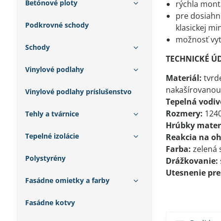
Betónové ploty
rýchla montá
pre dosiahn
Podkrovné schody
klasickej mi
možnosť vyt
Schody
TECHNICKÉ Ú
Vinylové podlahy
Materiál:
tvrd
nakašírovanou 
Vinylové podlahy príslušenstvo
Tepelná vodiv
Rozmery:
1240
Tehly a tvárnice
Hrúbky mater
Tepelné izolácie
Reakcia na o
Farba:
zelená 
Polystyrény
Drážkovanie:
Utesnenie pr
Fasádne omietky a farby
Fasádne kotvy