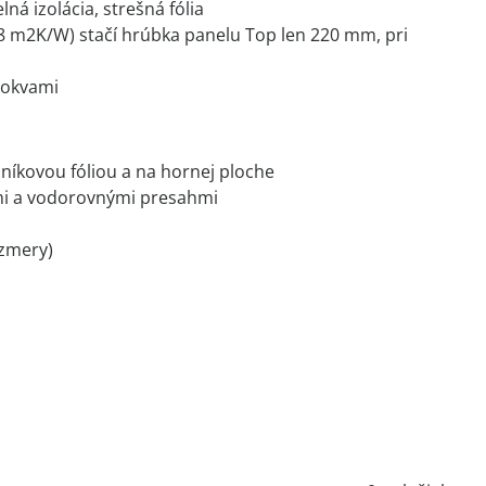
á izolácia, strešná fólia
 m2K/W) stačí hrúbka panelu Top len 220 mm, pri
rokvami
níkovou fóliou a na hornej ploche
ými a vodorovnými presahmi
ozmery)