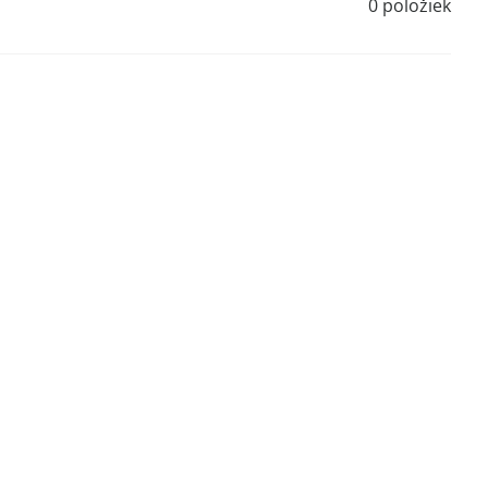
0
položiek