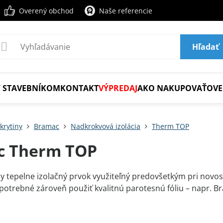
Overený obchod
Naše referencie
Hľadať
 STAVEBNÍKOM
KONTAKT
VÝPREDAJ
AKO NAKUPOVAŤ
OVE
krytiny
Bramac
Nadkrokvová izolácia
Therm TOP
c Therm TOP
y tepelne izolačný prvok využiteľný predovšetkým pri novos
e potrebné zároveň použiť kvalitnú parotesnú fóliu – napr.