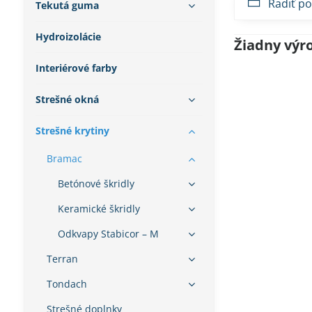
Radiť po
Tekutá guma
Hydroizolácie
Interiérové farby
Strešné okná
Strešné krytiny
Bramac
Betónové škridly
Keramické škridly
Odkvapy Stabicor – M
Terran
Tondach
Strešné doplnky