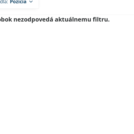
dľa:
Pozícia