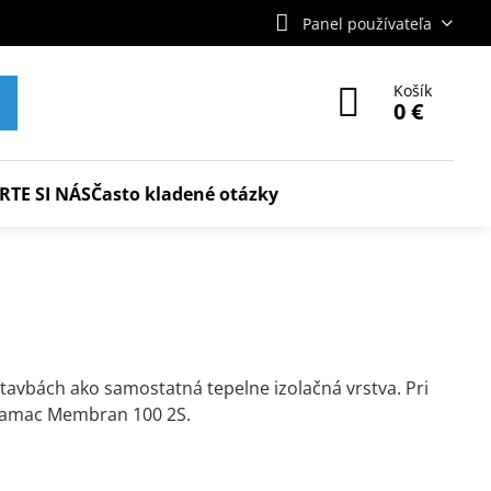
Panel používateľa
Košík
0 €
RTE SI NÁS
Často kladené otázky
tavbách ako samostatná tepelne izolačná vrstva. Pri
 Bramac Membran 100 2S.