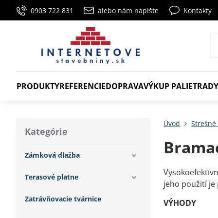
0903 722 831
alebo nám napíšte
Kontakty
PRODUKTY
REFERENCIE
DOPRAVA
VÝKUP PALIET
RADY
Úvod
Strešné 
Kategórie
Brama
Zámková dlažba
Vysokoefektívn
Terasové platne
jeho použití j
Zatrávňovacie tvárnice
VÝHODY