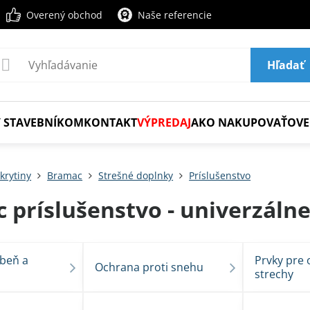
Overený obchod
Naše referencie
Hľadať
 STAVEBNÍKOM
KONTAKT
VÝPREDAJ
AKO NAKUPOVAŤ
OVE
krytiny
Bramac
Strešné doplnky
Príslušenstvo
 príslušenstvo - univerzáln
ebeň a
Prvky pre 
Ochrana proti snehu
strechy