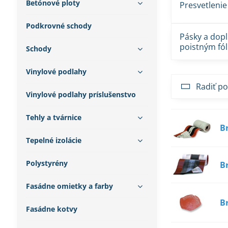
Betónové ploty
Presvetlenie
Podkrovné schody
Pásky a dopl
poistným fó
Schody
Vinylové podlahy
Radiť po
Vinylové podlahy príslušenstvo
Tehly a tvárnice
B
Tepelné izolácie
Polystyrény
B
Fasádne omietky a farby
B
Fasádne kotvy