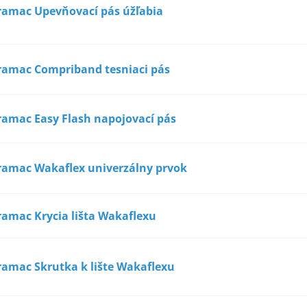
ramac Upevňovací pás úžľabia
ramac Compriband tesniaci pás
ramac Easy Flash napojovací pás
ramac Wakaflex univerzálny prvok
ramac Krycia lišta Wakaflexu
ramac Skrutka k lište Wakaflexu