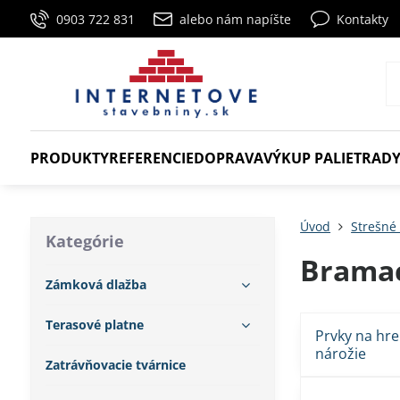
0903 722 831
alebo nám napíšte
Kontakty
PRODUKTY
REFERENCIE
DOPRAVA
VÝKUP PALIET
RADY
Úvod
Strešné 
Kategórie
Bramac
Zámková dlažba
Terasové platne
Prvky na hr
nárožie
Zatrávňovacie tvárnice