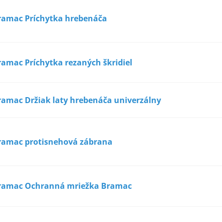
ramac Príchytka hrebenáča
ramac Príchytka rezaných škridiel
ramac Držiak laty hrebenáča univerzálny
ramac protisnehová zábrana
ramac Ochranná mriežka Bramac