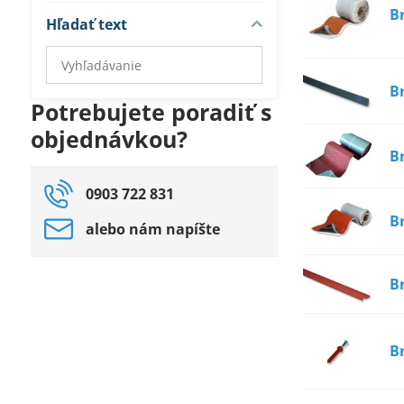
B
Hľadať text
Prehľadať
výsledky
B
filtra
Potrebujete poradiť s
fulltextom
objednávkou?
B
0903 722 831
B
alebo nám napíšte
B
B