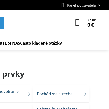
Panel používateľa
Košík
0 €
RTE SI NÁS
Často kladené otázky
e prvky
odvetranie
Pochôdzna strecha