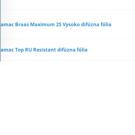
ramac Braas Maximum 2S Vysoko difúzna fólia
ramac Top RU Resistant difúzna fólia
ramac Clima Plus 2S vysoko difúzna fólia
ramac Premium WU difúzna fólia
ramac Divotape jednostranná páska