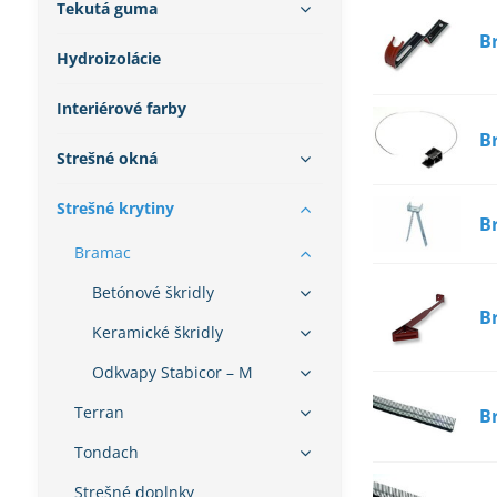
Tekutá guma
B
Hydroizolácie
Interiérové farby
B
Strešné okná
Strešné krytiny
B
Bramac
Betónové škridly
B
Keramické škridly
Odkvapy Stabicor – M
Terran
B
Tondach
Strešné doplnky