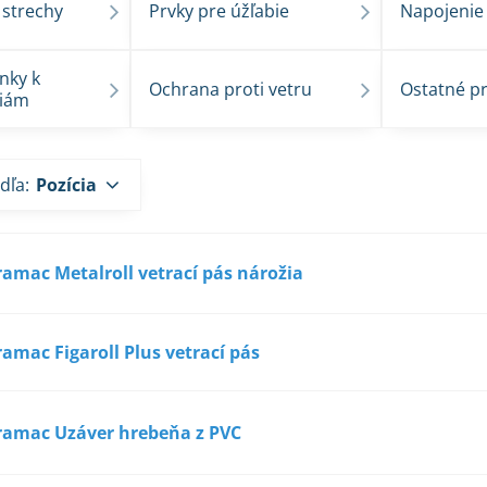
 strechy
Prvky pre úžľabie
Napojenie 
nky k
Ochrana proti vetru
Ostatné pr
liám
dľa:
Pozícia
ramac Metalroll vetrací pás nárožia
ramac Figaroll Plus vetrací pás
ramac Uzáver hrebeňa z PVC