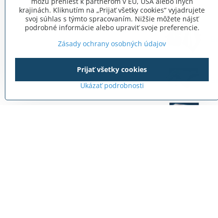
môžu preniesť k partnerom v EÚ, USA alebo iných
krajinách. Kliknutím na „Prijať všetky cookies“ vyjadrujete
svoj súhlas s týmto spracovaním. Nižšie môžete nájsť
podrobné informácie alebo upraviť svoje preferencie.
B
Zásady ochrany osobných údajov
Prijať všetky cookies
B
Ukázať podrobnosti
B
B
B