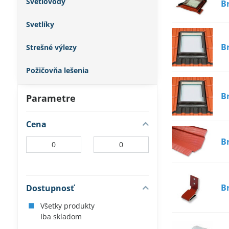
Svetlovody
B
Svetlíky
B
Strešné výlezy
Požičovňa lešenia
B
Parametre
Cena
B
Od:
Do:
B
Dostupnosť
Všetky produkty
Iba skladom