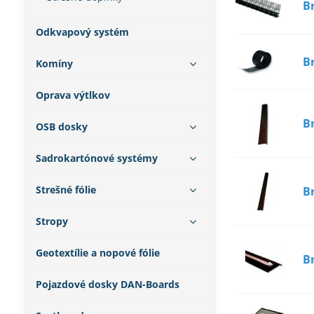
B
Odkvapový systém
B
Komíny
Oprava výtlkov
B
OSB dosky
Sadrokartónové systémy
Strešné fólie
B
Stropy
Geotextílie a nopové fólie
B
Pojazdové dosky DAN-Boards