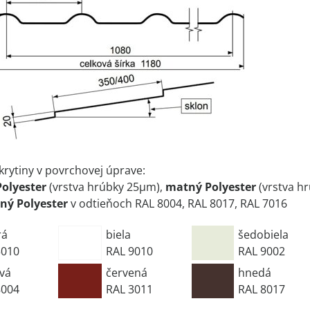
 krytiny v povrchovej úprave:
Polyester
(vrstva hrúbky 25µm),
matný Polyester
(vrstva h
ný Polyester
v odtieňoch RAL 8004, RAL 8017, RAL 7016
rá
biela
šedobiela
5010
RAL 9010
RAL 9002
ová
červená
hnedá
8004
RAL 3011
RAL 8017