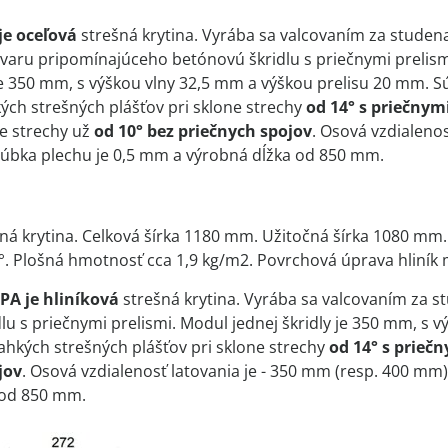
e oceľová
strešná krytina. Vyrába sa valcovaním za studen
varu pripomínajúceho betónovú škridlu s priečnymi prelis
 je 350 mm, s výškou vlny 32,5 mm a výškou prelisu 20 mm. S
kých strešných plášťov pri sklone strechy
od 14° s priečnym
ne strechy už
od 10° bez priečnych spojov
. Osová vzdialenos
rúbka plechu je 0,5 mm a výrobná dĺžka od 850 mm.
šná krytina. Celková šírka 1180 mm. Užitočná šírka 1080 mm
°. Plošná hmotnosť cca 1,9 kg/m2. Povrchová úprava hliník m
A je hliníková
strešná krytina. Vyrába sa valcovaním za 
lu s priečnymi prelismi. Modul jednej škridly je 350 mm, s 
ľahkých strešných plášťov pri sklone strechy
od 14° s prieč
jov
. Osová vzdialenosť latovania je - 350 mm (resp. 400 mm
 od 850 mm.