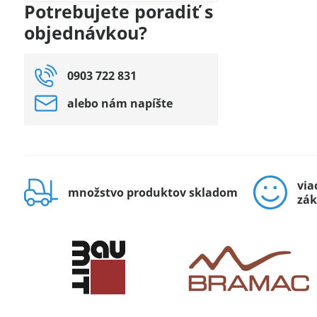
filtra
Potrebujete poradiť s
fulltextom
objednávkou?
0903 722 831
alebo nám napíšte
via
množstvo produktov skladom
zák