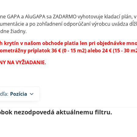
tine GAPA a AluGAPA sa ZADARMO vyhotovuje kladací plán, v
umentácie a po zohľadnení odporúčaní výrobcu uvádza dĺžk
dne žiadny.
h krytín v našom obchode platia len pri objednávke množ
etrážny príplatok 36 € (0 - 15 m2) alebo 24 € (15 - 30 m2
NY NA VYŽIADANIE.
dľa:
Pozícia