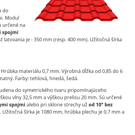
a do
mi. Modul
ú určené na
i spojmi
ť latovania je - 350 mm (resp. 400 mm). Užitočná šírka
. Hrúbka materiálu 0,7 mm. Výrobná dĺžka od 0,85 do 6
atný. Farby: tehlová, hnedá, šedá.
studena do symetrického tvaru pripomínajúceho
výškou vlny 32,5 mm a výškou prelisu 20 mm. Sú určené
nymi spojmi
alebo pri sklone strechy už
od 10° bez
). Užitočná šírka je 1080 mm, hrúbka plechu je 0,7 mm a