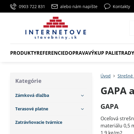
0903 722 831
alebo nám napíšte
Kontakty
PRODUKTY
REFERENCIE
DOPRAVA
VÝKUP PALIET
RADY
Úvod
Strešné 
Kategórie
GAPA a
Zámková dlažba
GAPA
Terasové platne
Oceľová strešn
Zatrávňovacie tvárnice
materiálu 0,5 
1,9 kg/m2.