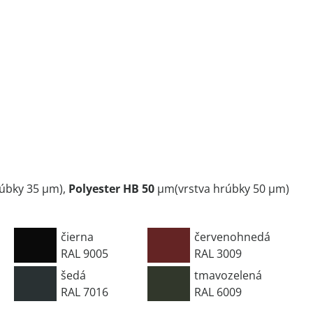
rúbky 35 µm),
Polyester HB 50
µm(vrstva hrúbky 50 µm)
čierna
červenohnedá
RAL 9005
RAL 3009
šedá
tmavozelená
RAL 7016
RAL 6009