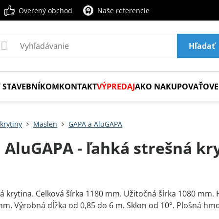
Overený obchod
Naše referencie
Hľadať
 STAVEBNÍKOM
KONTAKT
VÝPREDAJ
AKO NAKUPOVAŤ
OVE
krytiny
Maslen
GAPA a AluGAPA
 AluGAPA - ľahká strešná kr
á krytina. Celková šírka 1180 mm. Užitočná šírka 1080 mm.
mm. Výrobná dĺžka od 0,85 do 6 m. Sklon od 10°. Plošná hm