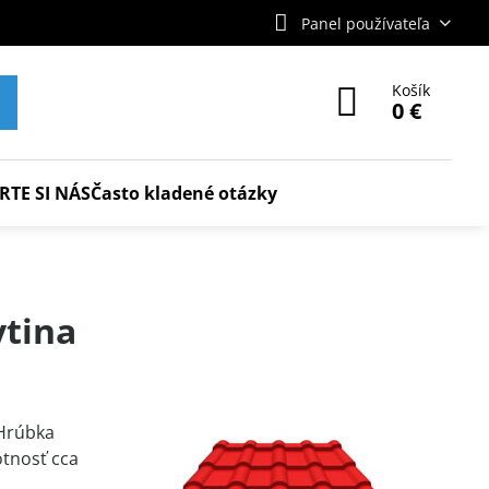
Panel používateľa
Košík
0 €
RTE SI NÁS
Často kladené otázky
ytina
 Hrúbka
otnosť cca