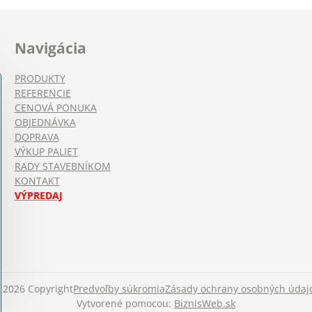
Navigácia
PRODUKTY
REFERENCIE
CENOVÁ PONUKA
OBJEDNÁVKA
DOPRAVA
VÝKUP PALIET
RADY STAVEBNÍKOM
KONTAKT
VÝPREDAJ
©
2026
Copyright
Predvoľby súkromia
Zásady ochrany osobných údaj
Vytvorené pomocou:
BiznisWeb.sk