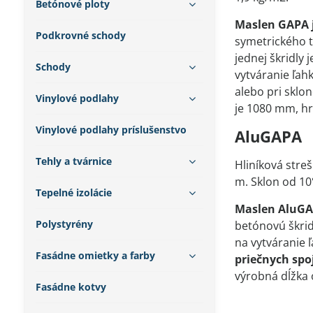
Betónové ploty
Maslen GAPA j
Podkrovné schody
symetrického t
jednej škridly
Schody
vytváranie ľah
alebo pri sklo
Vinylové podlahy
je 1080 mm, h
Vinylové podlahy príslušenstvo
AluGAPA
Tehly a tvárnice
Hliníková stre
m. Sklon od 10
Tepelné izolácie
Maslen AluGAP
Polystyrény
betónovú škrid
na vytváranie 
Fasádne omietky a farby
priečnych spo
výrobná dĺžka
Fasádne kotvy