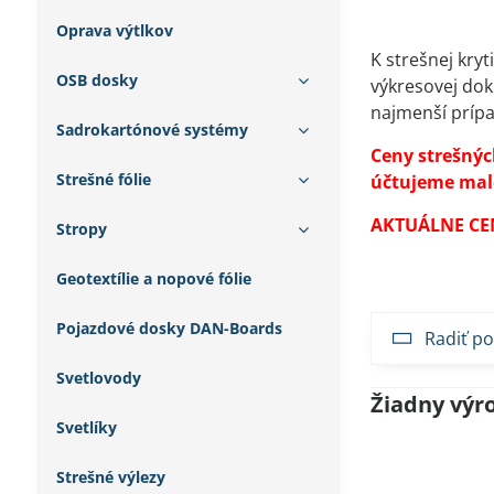
Oprava výtlkov
K strešnej kry
OSB dosky
výkresovej dok
najmenší prípa
Sadrokartónové systémy
Ceny strešnýc
Strešné fólie
účtujeme malom
AKTUÁLNE CE
Stropy
Geotextílie a nopové fólie
Pojazdové dosky DAN-Boards
Radiť po
Svetlovody
Svetlíky
Strešné výlezy