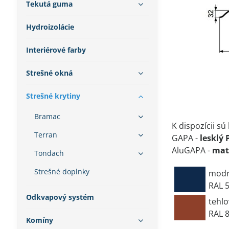
Tekutá guma
Hydroizolácie
Interiérové farby
Strešné okná
Strešné krytiny
Bramac
K dispozícii sú
Terran
GAPA -
lesklý 
AluGAPA -
mat
Tondach
Strešné doplnky
mod
RAL 
Odkvapový systém
tehl
RAL 
Komíny