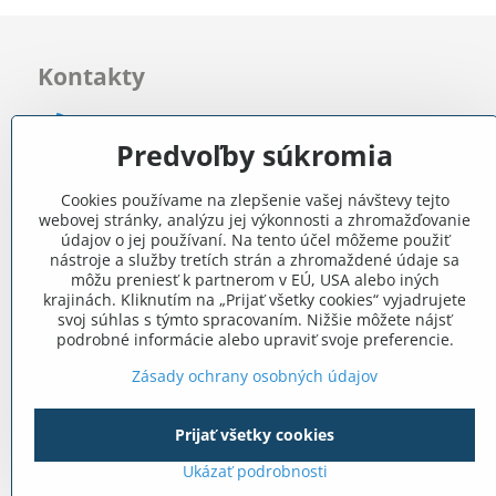
Kontakty
0903 722 831
Predvoľby súkromia
info​@internetovestavebniny​.sk
Cookies používame na zlepšenie vašej návštevy tejto
webovej stránky, analýzu jej výkonnosti a zhromažďovanie
Bratislavská 535 (areál RD)
údajov o jej používaní. Na tento účel môžeme použiť
Most pri Bratislave
nástroje a služby tretích strán a zhromaždené údaje sa
môžu preniesť k partnerom v EÚ, USA alebo iných
krajinách. Kliknutím na „Prijať všetky cookies“ vyjadrujete
Pon - Pia 8:00 - 11:30 a 12:15 - 15:30
svoj súhlas s týmto spracovaním. Nižšie môžete nájsť
podrobné informácie alebo upraviť svoje preferencie.
Facebook
Zásady ochrany osobných údajov
Prijať všetky cookies
Ukázať podrobnosti