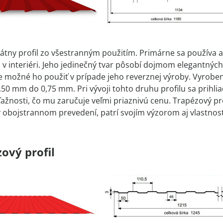
átny profil zo všestranným použitím. Primárne sa používa ak
bo v interiéri. Jeho jedinečný tvar pôsobí dojmom elegantný
 je možné ho použiť v prípade jeho reverznej výroby. Vyrobe
,50 mm do 0,75 mm. Pri vývoji tohto druhu profilu sa prihliad
ažnosti, čo mu zaručuje veľmi priaznivú cenu. Trapézový pro
 v obojstrannom prevedení, patrí svojím výzorom aj vlastn
ový profil