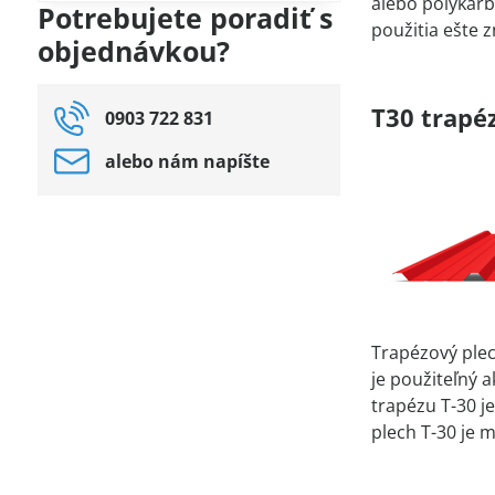
filtra
alebo polykarb
Potrebujete poradiť s
fulltextom
použitia ešte 
objednávkou?
T30 trapéz
0903 722 831
alebo nám napíšte
Trapézový plec
je použiteľný 
trapézu T-30 j
plech T-30 je 