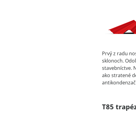
Prvý z radu nos
sklonoch. Odol
stavebníctve. 
ako stratené d
antikondenzač
T85 trapéz