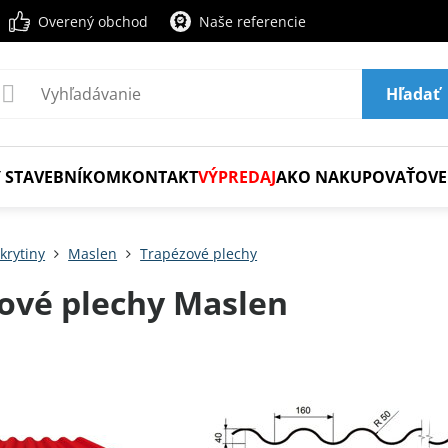
Overený obchod
Naše referencie
Hľadať
 STAVEBNÍKOM
KONTAKT
VÝPREDAJ
AKO NAKUPOVAŤ
OVE
krytiny
Maslen
Trapézové plechy
ové plechy Maslen