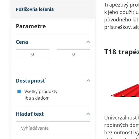
Trapézový prof
Požičovňa lešenia
k jeho použiti
pôvodného lato
Parametre
prístreškov, a
Cena
T18 trapéz
Od:
Do:
Dostupnosť
Všetky produkty
Iba skladom
Hľadať text
Univerzálnosť t
Prehľadať
rodinných domo
výsledky
bez nutnosti 