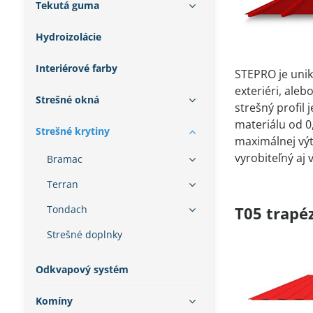
Tekutá guma
Hydroizolácie
Interiérové farby
STEPRO je unik
exteriéri, ale
Strešné okná
strešný profil
materiálu od 0
Strešné krytiny
maximálnej výť
vyrobiteľný aj
Bramac
Terran
Tondach
T05 trapéz
Strešné doplnky
Odkvapový systém
Komíny