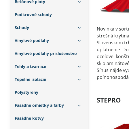
Betónové ploty
Podkrovné schody
Schody
Novinka v sort
strešná krytin
Vinylové podlahy
Slovenskom tr
uplatnenie. Do
Vinylové podlahy príslušenstvo
oceľovej konštr
sklolaminátové
Tehly a tvárnice
Sínus nájde vy
poľnohospodár
Tepelné izolácie
Polystyrény
STEPRO
Fasádne omietky a farby
Fasádne kotvy