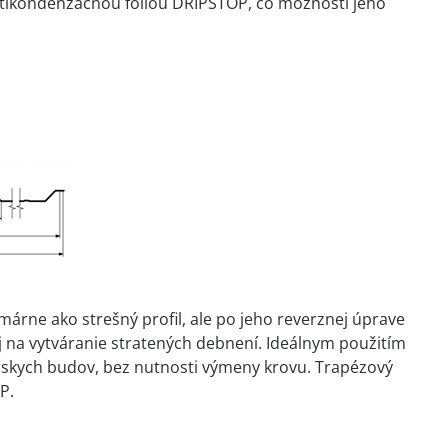
ntikondenzačnou fóliou DRIPSTOP, čo možnosti jeho
árne ako strešný profil, ale po jeho reverznej úprave
 aj na vytváranie stratených debnení. Ideálnym použitím
dárskych budov, bez nutnosti výmeny krovu. Trapézový
P.