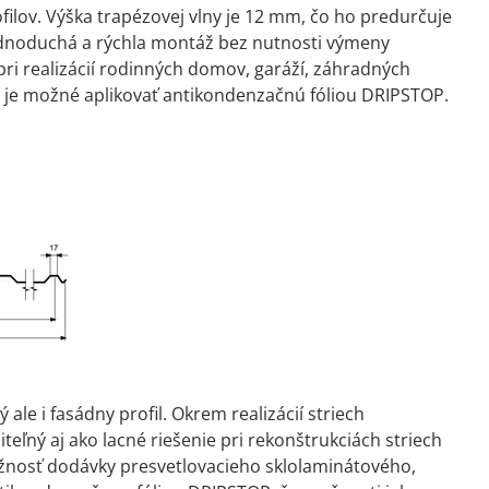
filov. Výška trapézovej vlny je 12 mm, čo ho predurčuje
e jednoduchá a rýchla montáž bez nutnosti výmeny
i realizácií rodinných domov, garáží, záhradných
y je možné aplikovať antikondenzačnú fóliou DRIPSTOP.
le i fasádny profil. Okrem realizácií striech
ľný aj ako lacné riešenie pri rekonštrukciách striech
žnosť dodávky presvetlovacieho sklolaminátového,