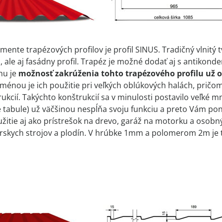
imente trapézových profilov je profil SINUS. Tradičný vlnitý
a, ale aj fasádny profil. Trapéz je možné dodať aj s antiko
hu je
možnosť zakrúženia tohto trapézového profilu už
ménou je ich použitie pri veľkých oblúkových halách, pričo
ukcií. Takýchto konštrukcií sa v minulosti postavilo veľké m
 tabule) už väčšinou nespĺňa svoju funkciu a preto Vám po
užitie aj ako prístrešok na drevo, garáž na motorku a osobn
skych strojov a plodín. V hrúbke 1mm a polomerom 2m je 