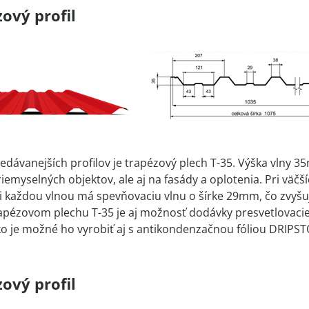
ový profil
edávanejších profilov je trapézový plech T-35. Výška vlny 3
riemyselných objektov, ale aj na fasády a oplotenia. Pri väč
 každou vlnou má spevňovaciu vlnu o šírke 29mm, čo zvyšu
trapézovom plechu T-35 je aj možnosť dodávky presvetlovac
ko je možné ho vyrobiť aj s antikondenzačnou fóliou DRIPST
ový profil