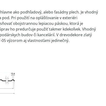
je hlavne ako podhľadový, alebo fasádny plech. Je vhodný
 pod. Pri použití na oplášťovanie v exteriéri
sňovať obojstrannou lepiacou páskou, ktorá je
 úprav ho predurčuje použiť takmer kdekoľvek. Vhodný
spodárskych budov či kancelárií. V drevodekore zlatý
T-05 výzorom aj vlastnosťami jedinečný.