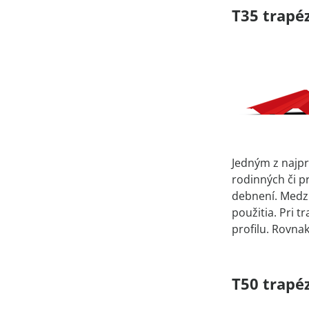
T35 trapéz
Jedným z najpr
rodinných či p
debnení. Medzi
použitia. Pri 
profilu. Rovna
T50 trapéz