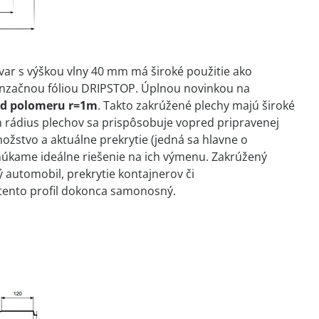
 tvar s výškou vlny 40 mm má široké použitie ako
ndenzačnou fóliou DRIPSTOP. Úplnou novinkou na
 od polomeru r=1m
. Takto zakrúžené plechy majú široké
m rádius plechov sa prispôsobuje vopred pripravenej
nožstvo a aktuálne prekrytie (jedná sa hlavne o
núkame ideálne riešenie na ich výmenu. Zakrúžený
ý automobil, prekrytie kontajnerov či
tento profil dokonca samonosný.