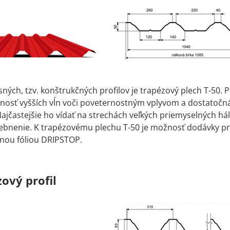
ných, tzv. konštrukčných profilov je trapézový plech T-50. Po
nosť vyšších vĺn voči poveternostným vplyvom a dostatočná 
Najčastejšie ho vídať na strechách veľkých priemyselných hál
ebnenie. K trapézovému plechu T-50 je možnosť dodávky pr
nou fóliou DRIPSTOP.
ový profil