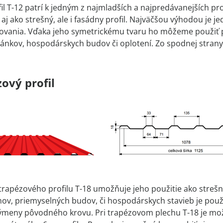
il T-12 patrí k jedným z najmladších a najpredávanejších pro
u aj ako strešný, ale i fasádny profil. Najväčšou výhodou j
vania. Vďaka jeho symetrickému tvaru ho môžeme použiť pr
ltánkov, hospodárskych budov či oplotení. Zo spodnej stran
ový profil
rapézového profilu T-18 umožňuje jeho použitie ako strešný a
v, priemyselných budov, či hospodárskych stavieb je použite
výmeny pôvodného krovu. Pri trapézovom plechu T-18 je mo