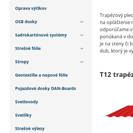
Oprava výtlkov
Trapézový plech
OSB dosky
na opláštenie r
odporúčame vzh
Sadrokartónové systémy
ponúkaná v dop
je na steny či
Strešné fólie
dub, ktorý je 
Stropy
T12 trapéz
Geotextílie a nopové fólie
Pojazdové dosky DAN-Boards
Svetlovody
Svetlíky
Strešné výlezy