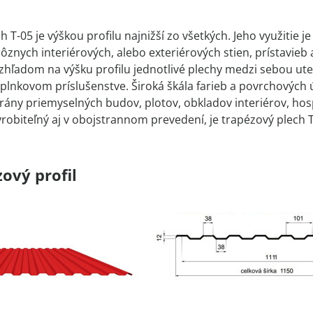
 T-05 je výškou profilu najnižší zo všetkých. Jeho využitie 
ôznych interiérových, alebo exteriérových stien, prístavieb a
ľadom na výšku profilu jednotlivé plechy medzi sebou ute
lnkovom príslušenstve. Široká škála farieb a povrchových
 brány priemyselných budov, plotov, obkladov interiérov, ho
vyrobiteľný aj v obojstrannom prevedení, je trapézový plech 
ový profil