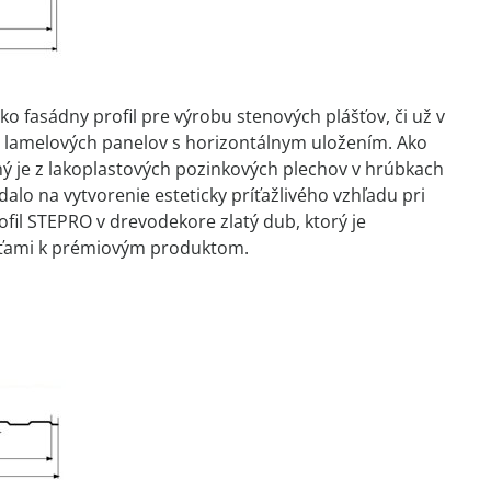
o fasádny profil pre výrobu stenových plášťov, či už v
ch lamelových panelov s horizontálnym uložením. Ako
ný je z lakoplastových pozinkových plechov v hrúbkach
alo na vytvorenie esteticky príťažlivého vzhľadu pri
fil STEPRO v drevodekore zlatý dub, ktorý je
osťami k prémiovým produktom.