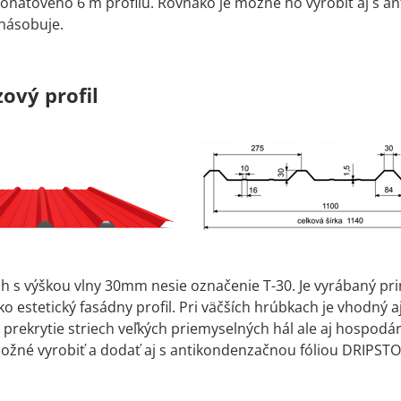
onátového 6 m profilu. Rovnako je možné ho vyrobiť aj s a
znásobuje.
ový profil
h s výškou vlny 30mm nesie označenie T-30. Je vyrábaný prim
ako estetický fasádny profil. Pri väčších hrúbkach je vhodný
e prekrytie striech veľkých priemyselných hál ale aj hospo
možné vyrobiť a dodať aj s antikondenzačnou fóliou DRIPSTO