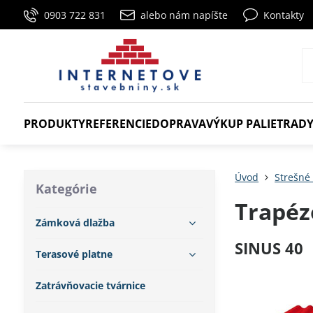
0903 722 831
alebo nám napíšte
Kontakty
PRODUKTY
REFERENCIE
DOPRAVA
VÝKUP PALIET
RADY
Úvod
Strešné 
Kategórie
Trapéz
Zámková dlažba
SINUS 40
Terasové platne
Zatrávňovacie tvárnice