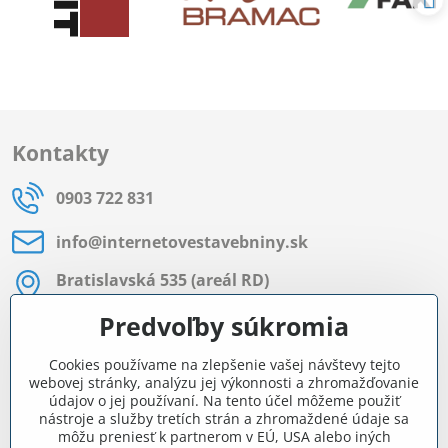
Kontakty
0903 722 831
info​@internetovestavebniny​.sk
Bratislavská 535 (areál RD)
Most pri Bratislave
Predvoľby súkromia
Pon - Pia 8:00 - 11:30 a 12:15 - 15:30
Cookies používame na zlepšenie vašej návštevy tejto
Facebook
webovej stránky, analýzu jej výkonnosti a zhromažďovanie
údajov o jej používaní. Na tento účel môžeme použiť
nástroje a služby tretích strán a zhromaždené údaje sa
môžu preniesť k partnerom v EÚ, USA alebo iných
Navigácia