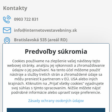
Kontakty
0903 722 831
info​@internetovestavebniny​.sk
Bratislavská 535 (areál RD)
Most pri Bratislave
Predvoľby súkromia
Pon - Pia 8:00 - 11:30 a 12:15 - 15:30
Cookies používame na zlepšenie vašej návštevy tejto
Facebook
webovej stránky, analýzu jej výkonnosti a zhromažďovanie
údajov o jej používaní. Na tento účel môžeme použiť
nástroje a služby tretích strán a zhromaždené údaje sa
môžu preniesť k partnerom v EÚ, USA alebo iných
Navigácia
krajinách. Kliknutím na „Prijať všetky cookies“ vyjadrujete
svoj súhlas s týmto spracovaním. Nižšie môžete nájsť
podrobné informácie alebo upraviť svoje preferencie.
Všetko o nákupe
Zásady ochrany osobných údajov