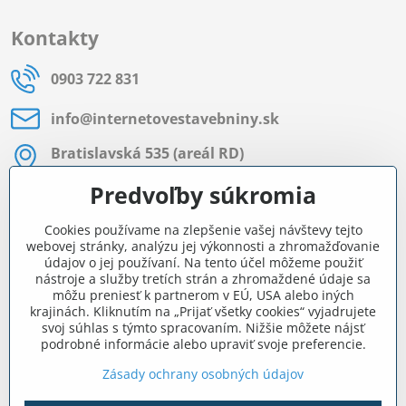
Kontakty
0903 722 831
info​@internetovestavebniny​.sk
Bratislavská 535 (areál RD)
Most pri Bratislave
Predvoľby súkromia
Pon - Pia 8:00 - 11:30 a 12:15 - 15:30
Cookies používame na zlepšenie vašej návštevy tejto
Facebook
webovej stránky, analýzu jej výkonnosti a zhromažďovanie
údajov o jej používaní. Na tento účel môžeme použiť
nástroje a služby tretích strán a zhromaždené údaje sa
môžu preniesť k partnerom v EÚ, USA alebo iných
Navigácia
krajinách. Kliknutím na „Prijať všetky cookies“ vyjadrujete
svoj súhlas s týmto spracovaním. Nižšie môžete nájsť
podrobné informácie alebo upraviť svoje preferencie.
Všetko o nákupe
Zásady ochrany osobných údajov