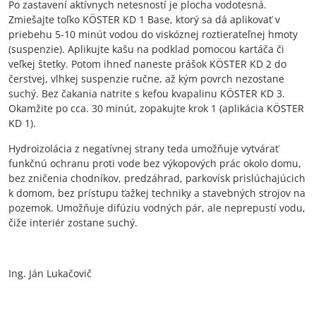
Po zastavení aktívnych netesností je plocha vodotesná.
Zmiešajte toľko KÖSTER KD 1 Base, ktorý sa dá aplikovať v
priebehu 5-10 minút vodou do viskóznej roztierateľnej hmoty
(suspenzie). Aplikujte kašu na podklad pomocou kartáča či
veľkej štetky. Potom ihneď naneste prášok KÖSTER KD 2 do
čerstvej, vlhkej suspenzie ručne, až kým povrch nezostane
suchý. Bez čakania natrite s kefou kvapalinu KÖSTER KD 3.
Okamžite po cca. 30 minút, zopakujte krok 1 (aplikácia KÖSTER
KD 1).
Hydroizolácia z negatívnej strany teda umožňuje vytvárať
funkčnú ochranu proti vode bez výkopových prác okolo domu,
bez zničenia chodníkov, predzáhrad, parkovísk prislúchajúcich
k domom, bez prístupu ťažkej techniky a stavebných strojov na
pozemok. Umožňuje difúziu vodných pár, ale neprepustí vodu,
čiže interiér zostane suchý.
Ing. Ján Lukačovič