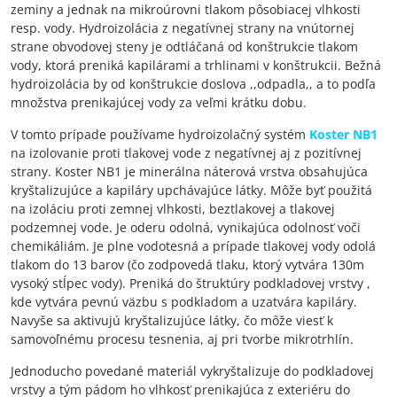
zeminy a jednak na mikroúrovni tlakom pôsobiacej vlhkosti
resp. vody. Hydroizolácia z negatívnej strany na vnútornej
strane obvodovej steny je odtláčaná od konštrukcie tlakom
vody, ktorá preniká kapilárami a trhlinami v konštrukcii. Bežná
hydroizolácia by od konštrukcie doslova ,,odpadla,, a to podľa
množstva prenikajúcej vody za veľmi krátku dobu.
V tomto prípade používame hydroizolačný systém
Koster NB1
na izolovanie proti tlakovej vode z negatívnej aj z pozitívnej
strany. Koster NB1 je minerálna náterová vrstva obsahujúca
kryštalizujúce a kapiláry upchávajúce látky. Môže byť použitá
na izoláciu proti zemnej vlhkosti, beztlakovej a tlakovej
podzemnej vode. Je oderu odolná, vynikajúca odolnosť voči
chemikáliám. Je plne vodotesná a prípade tlakovej vody odolá
tlakom do 13 barov (čo zodpovedá tlaku, ktorý vytvára 130m
vysoký stĺpec vody). Preniká do štruktúry podkladovej vrstvy ,
kde vytvára pevnú väzbu s podkladom a uzatvára kapiláry.
Navyše sa aktivujú kryštalizujúce látky, čo môže viesť k
samovoľnému procesu tesnenia, aj pri tvorbe mikrotrhlín.
Jednoducho povedané materiál vykryštalizuje do podkladovej
vrstvy a tým pádom ho vlhkosť prenikajúca z exteriéru do