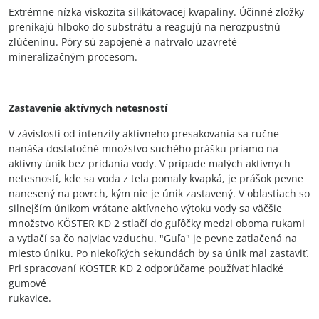
Extrémne nízka viskozita silikátovacej kvapaliny. Účinné zložky
prenikajú hlboko do substrátu a reagujú na nerozpustnú
zlúčeninu. Póry sú zapojené a natrvalo uzavreté
mineralizačným procesom.
Zastavenie aktívnych netesností
V závislosti od intenzity aktívneho presakovania sa ručne
nanáša dostatočné množstvo suchého prášku priamo na
aktívny únik bez pridania vody. V prípade malých aktívnych
netesností, kde sa voda z tela pomaly kvapká, je prášok pevne
nanesený na povrch, kým nie je únik zastavený. V oblastiach so
silnejším únikom vrátane aktívneho výtoku vody sa väčšie
množstvo KÖSTER KD 2 stlačí do guľôčky medzi oboma rukami
a vytlačí sa čo najviac vzduchu. "Guľa" je pevne zatlačená na
miesto úniku. Po niekoľkých sekundách by sa únik mal zastaviť.
Pri spracovaní KÖSTER KD 2 odporúčame používať hladké
gumové
rukavice.