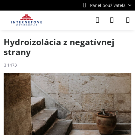
Panel používateľa
Hydroizolácia z negatívnej
strany
Počet
1473
zobrazení