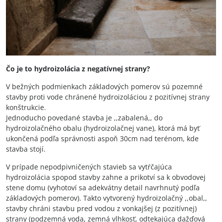
Čo je to hydroizolácia z negatívnej strany?
V bežných podmienkach základových pomerov sú pozemné
stavby proti vode chránené hydroizoláciou z pozitívnej strany
konštrukcie.
Jednoducho povedané stavba je ,,zabalená,, do
hydroizolačného obalu (hydroizolačnej vane), ktorá má byť
ukončená podľa správnosti aspoň 30cm nad terénom, kde
stavba stojí.
V prípade nepodpivničených stavieb sa vytŕčajúca
hydroizolácia spopod stavby zahne a prikotví sa k obvodovej
stene domu (vyhotoví sa adekvátny detail navrhnutý podľa
základových pomerov). Takto vytvorený hydroizolačný ,,obal,,
stavby chráni stavbu pred vodou z vonkajšej (z pozitívnej)
strany (podzemná voda, zemná vlhkosť, odtekajúca dažďová