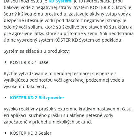
Ďalšou možnosťou je
KD System
. Je to hydroizolácia proti
tlakovej vode z negatívnej strany. Systém KÖSTER KD, ktorý je
šetrný k životnému prostrediu, zastavuje aktívny vstup vody a
bezpečne utesňuje vodu pod tlakom z negatívnej strany. Je
odolný voči soliam, ktoré sú škodlivé pre stavebnú štruktúru a
pre agresívne látky, ktoré sú prítomné v zemi. Soli neodstránia
úplne vytvrdený systém KÖSTER KD System od podkladu.
Systém sa skladá z 3 produktov:
KÖSTER KD 1 Base
Rýchle vytvrdzovanie minerálnej tesniacej suspenzie s
vynikajúcou odolnosťou voči agresívnej podzemnej vode a
vysokému tlaku vody.
KÖSTER KD 2 Blitzpowder
Vysoko reaktívny prášok s extrémne krátkym nastavením času.
Pri aplikácii suchého prášku sú aktívne netesné vody
zapečatené v priebehu niekoľkých sekúnd.
KÖSTER KD 3 Sealer