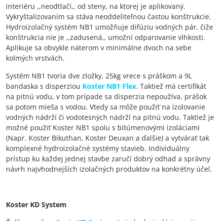
interiéru ,,neodtlačí,, od steny, na ktorej je aplikovaný.
Vykryštalizovaním sa stáva neoddeliteľnou častou konštrukcie.
Hydroizolačný systém NB1 umožňuje difúziu vodných pár, čiže
konštrukcia nie je ,,zadusená,, umožní odparovanie vlhkosti.
Aplikuje sa obvykle náterom v minimálne dvoch na sebe
kolmých vrstvách.
Systém NB1 tvoria dve zložky, 25kg vrece s práškom a 9L
bandaska s disperziou
Koster NB1 Flex
. Taktiež má certifikát
na pitnú vodu, v tom prípade sa disperzia nepoužíva, prášok
sa potom mieša s vodou. Vtedy sa môže použiť na izolovanie
vodných nádrží či vodotesných nádrží na pitnú vodu. Taktiež je
možné použiť Koster NB1 spolu s bitúmenovými izoláciami
(Napr. Koster Bikuthan, Koster Deuxan a ďalšie) a vytvárať tak
komplexné hydroizolačné systémy stavieb. Individuálny
prístup ku každej jednej stavbe zaručí dobrý odhad a správny
návrh najvhodnejších izolačných produktov na konkrétny účel.
Koster KD System