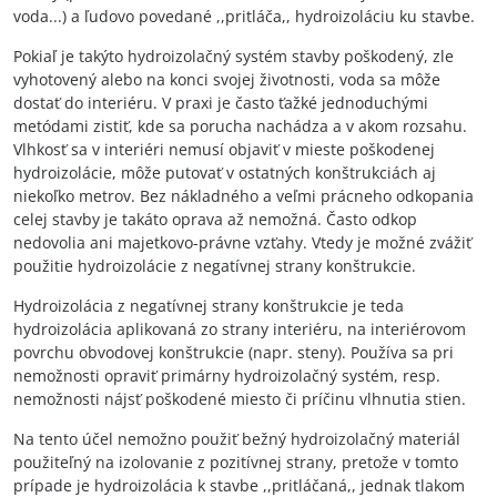
voda...) a ľudovo povedané ,,pritláča,, hydroizoláciu ku stavbe.
Pokiaľ je takýto hydroizolačný systém stavby poškodený, zle
vyhotovený alebo na konci svojej životnosti, voda sa môže
dostať do interiéru. V praxi je často ťažké jednoduchými
metódami zistiť, kde sa porucha nachádza a v akom rozsahu.
Vlhkosť sa v interiéri nemusí objaviť v mieste poškodenej
hydroizolácie, môže putovať v ostatných konštrukciách aj
niekoľko metrov. Bez nákladného a veľmi prácneho odkopania
celej stavby je takáto oprava až nemožná. Často odkop
nedovolia ani majetkovo-právne vzťahy. Vtedy je možné zvážiť
použitie hydroizolácie z negatívnej strany konštrukcie.
Hydroizolácia z negatívnej strany konštrukcie je teda
hydroizolácia aplikovaná zo strany interiéru, na interiérovom
povrchu obvodovej konštrukcie (napr. steny). Používa sa pri
nemožnosti opraviť primárny hydroizolačný systém, resp.
nemožnosti nájsť poškodené miesto či príčinu vlhnutia stien.
Na tento účel nemožno použiť bežný hydroizolačný materiál
použiteľný na izolovanie z pozitívnej strany, pretože v tomto
prípade je hydroizolácia k stavbe ,,pritláčaná,, jednak tlakom