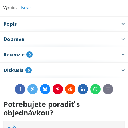
Výrobca:
Isover
Popis
Doprava
Recenzie
0
Diskusia
0
Facebook
Twitter
Bluesky
Pinterest
Reddit
LinkedIn
WhatsApp
E-
mail
Potrebujete poradiť s
objednávkou?