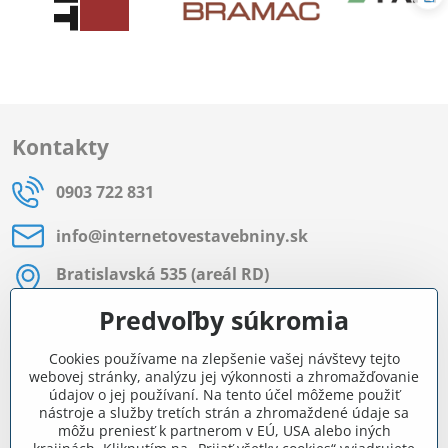
Kontakty
0903 722 831
info​@internetovestavebniny​.sk
Bratislavská 535 (areál RD)
Most pri Bratislave
Predvoľby súkromia
Pon - Pia 8:00 - 11:30 a 12:15 - 15:30
Cookies používame na zlepšenie vašej návštevy tejto
Facebook
webovej stránky, analýzu jej výkonnosti a zhromažďovanie
údajov o jej používaní. Na tento účel môžeme použiť
nástroje a služby tretích strán a zhromaždené údaje sa
môžu preniesť k partnerom v EÚ, USA alebo iných
Navigácia