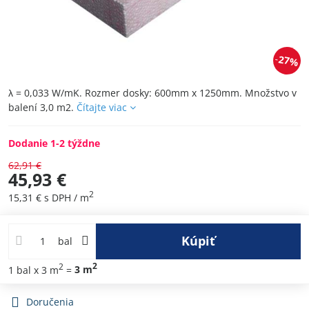
27%
λ = 0,033 W/mK. Rozmer dosky: 600mm x 1250mm. Množstvo v
balení 3,0 m2.
Čítajte viac
Dodanie 1-2 týždne
62,91 €
45,93 €
2
15,31 €
s DPH
/ m
Kúpiť
bal
2
2
1
bal
x 3 m
=
3
m
Doručenia