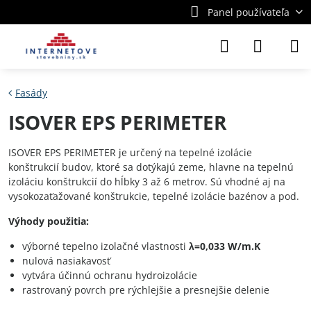
Panel používateľa
Fasády
ISOVER EPS PERIMETER
ISOVER EPS PERIMETER je určený na tepelné izolácie
konštrukcií budov, ktoré sa dotýkajú zeme, hlavne na tepelnú
izoláciu konštrukcií do hĺbky 3 až 6 metrov. Sú vhodné aj na
vysokozaťažované konštrukcie, tepelné izolácie bazénov a pod.
Výhody použitia:
výborné tepelno izolačné vlastnosti
λ=0,033 W/m.K
nulová nasiakavosť
vytvára účinnú ochranu hydroizolácie
rastrovaný povrch pre rýchlejšie a presnejšie delenie