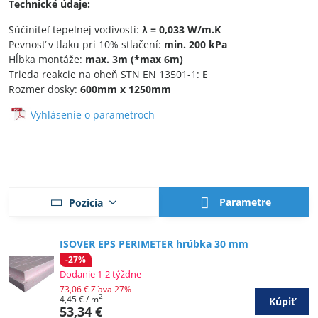
Technické údaje:
Súčiniteľ tepelnej vodivosti:
λ = 0,033 W/m.K
Pevnosť v tlaku pri 10% stlačení:
min. 200 kPa
Hĺbka montáže:
max. 3m (*max 6m)
Trieda reakcie na oheň STN EN 13501-1:
E
Rozmer dosky:
600mm x 1250mm
Vyhlásenie o parametroch
Parametre
Pozícia
ISOVER EPS PERIMETER hrúbka 30 mm
-27%
Dodanie 1-2 týždne
73,06 €
Zľava 27%
2
4,45 €
/ m
Kúpiť
53,34 €