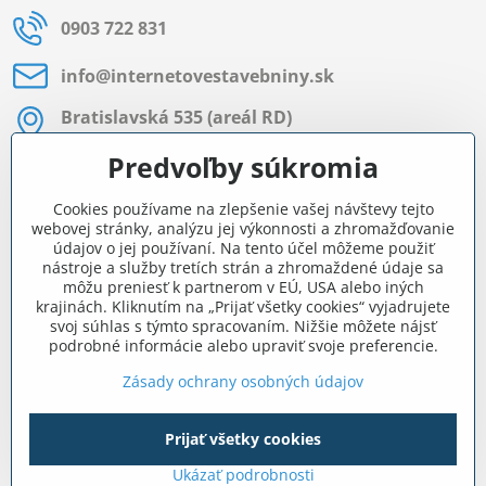
0903 722 831
info​@internetovestavebniny​.sk
Bratislavská 535 (areál RD)
Most pri Bratislave
Predvoľby súkromia
Pon - Pia 8:00 - 11:30 a 12:15 - 15:30
Cookies používame na zlepšenie vašej návštevy tejto
Facebook
webovej stránky, analýzu jej výkonnosti a zhromažďovanie
údajov o jej používaní. Na tento účel môžeme použiť
nástroje a služby tretích strán a zhromaždené údaje sa
môžu preniesť k partnerom v EÚ, USA alebo iných
Navigácia
krajinách. Kliknutím na „Prijať všetky cookies“ vyjadrujete
svoj súhlas s týmto spracovaním. Nižšie môžete nájsť
podrobné informácie alebo upraviť svoje preferencie.
Všetko o nákupe
Zásady ochrany osobných údajov
Prijať všetky cookies
©
2026
Copyright
Predvoľby súkromia
Zásady ochrany osobných údajov
Ukázať podrobnosti
Vytvorené pomocou:
BiznisWeb.sk