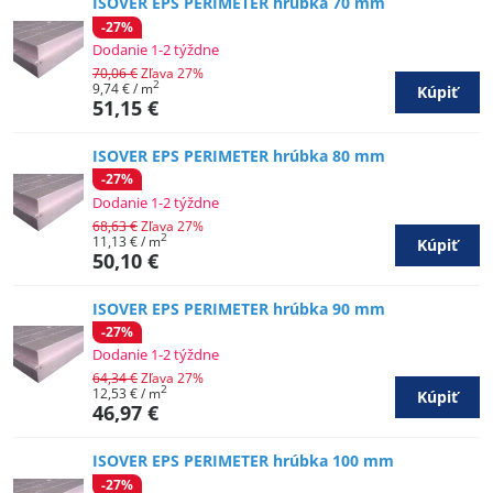
ISOVER EPS PERIMETER hrúbka 70 mm
-27%
Dodanie 1-2 týždne
70,06 €
Zľava 27%
2
9,74 €
/ m
Kúpiť
51,15 €
ISOVER EPS PERIMETER hrúbka 80 mm
-27%
Dodanie 1-2 týždne
68,63 €
Zľava 27%
2
11,13 €
/ m
Kúpiť
50,10 €
ISOVER EPS PERIMETER hrúbka 90 mm
-27%
Dodanie 1-2 týždne
64,34 €
Zľava 27%
2
12,53 €
/ m
Kúpiť
46,97 €
ISOVER EPS PERIMETER hrúbka 100 mm
-27%