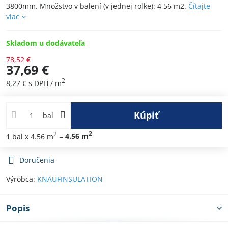
3800mm. Množstvo v balení (v jednej rolke): 4,56 m2.
Čítajte
viac
Skladom u dodávateľa
78,52 €
37,69 €
2
8,27 €
s DPH
/ m
Kúpiť
bal
2
2
1
bal
x 4.56 m
=
4.56
m
Doručenia
Výrobca:
KNAUFINSULATION
Popis