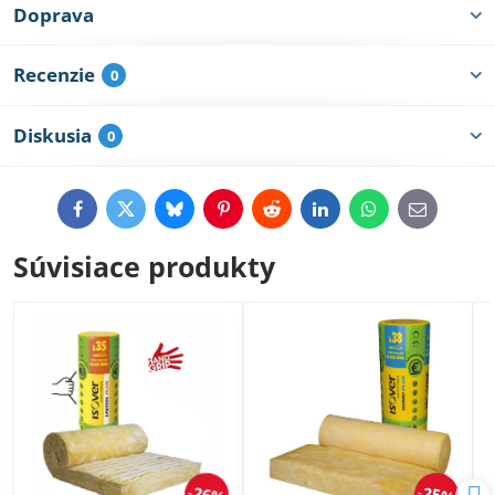
Doprava
Recenzie
0
Diskusia
0
Facebook
Twitter
Bluesky
Pinterest
Reddit
LinkedIn
WhatsApp
E-
mail
Súvisiace produkty