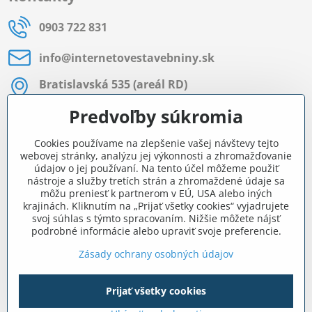
0903 722 831
info​@internetovestavebniny​.sk
Bratislavská 535 (areál RD)
Most pri Bratislave
Predvoľby súkromia
Pon - Pia 8:00 - 11:30 a 12:15 - 15:30
Cookies používame na zlepšenie vašej návštevy tejto
Facebook
webovej stránky, analýzu jej výkonnosti a zhromažďovanie
údajov o jej používaní. Na tento účel môžeme použiť
nástroje a služby tretích strán a zhromaždené údaje sa
môžu preniesť k partnerom v EÚ, USA alebo iných
Navigácia
krajinách. Kliknutím na „Prijať všetky cookies“ vyjadrujete
svoj súhlas s týmto spracovaním. Nižšie môžete nájsť
podrobné informácie alebo upraviť svoje preferencie.
Všetko o nákupe
Zásady ochrany osobných údajov
Prijať všetky cookies
©
2026
Copyright
Predvoľby súkromia
Zásady ochrany osobných údajov