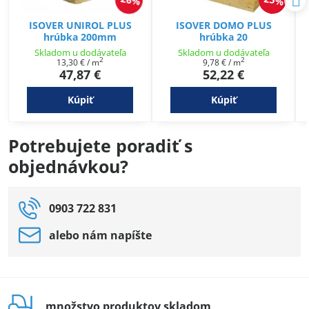
26%
25%
ISOVER UNIROL PLUS
ISOVER DOMO PLUS
hrúbka 200mm
hrúbka 20
Skladom u dodávateľa
Skladom u dodávateľa
2
2
13,30 €
/ m
9,78 €
/ m
47,87 €
52,22 €
Kúpiť
Kúpiť
Potrebujete poradiť s
objednávkou?
0903 722 831
alebo nám napíšte
množstvo produktov skladom