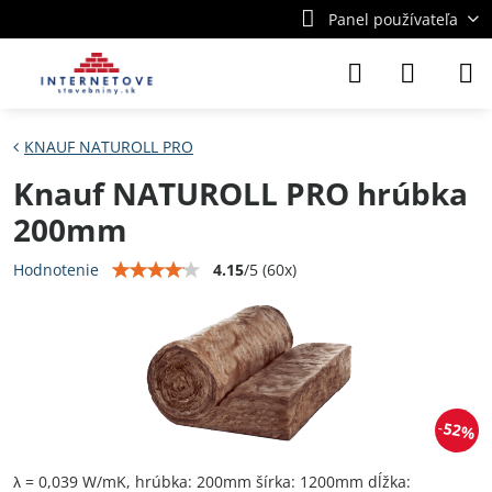
Panel používateľa
KNAUF NATUROLL PRO
Knauf NATUROLL PRO hrúbka
200mm
4.15
/
5
(
60
x)
Hodnotenie
52%
λ = 0,039 W/mK, hrúbka: 200mm šírka: 1200mm dĺžka: