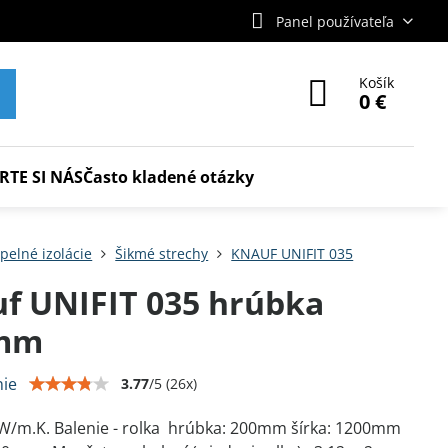
Panel používateľa
Košík
0 €
RTE SI NÁS
Často kladené otázky
pelné izolácie
Šikmé strechy
KNAUF UNIFIT 035
f UNIFIT 035 hrúbka
mm
ie
3.77
/
5
(
26
x)
 W/m.K. Balenie - rolka hrúbka: 200mm šírka: 1200mm