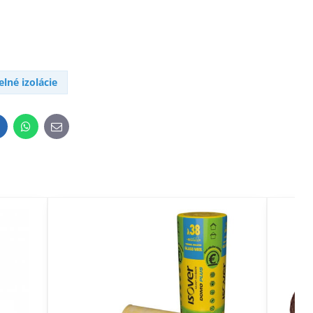
elné izolácie
inkedIn
WhatsApp
E-
mail