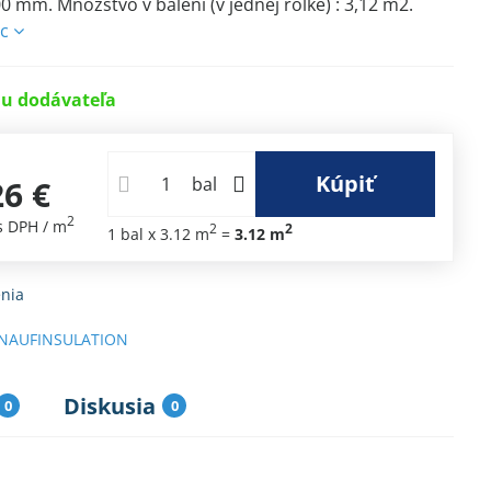
00 mm. Množstvo v balení (v jednej rolke) : 3,12 m2.
ac
u dodávateľa
Kúpiť
26 €
bal
2
s DPH
/ m
2
2
1
bal
x 3.12 m
=
3.12
m
nia
NAUFINSULATION
Diskusia
0
0