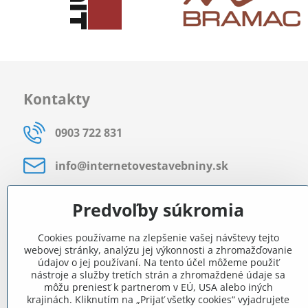
Kontakty
0903 722 831
info​@internetovestavebniny​.sk
Bratislavská 535 (areál RD)
Predvoľby súkromia
Most pri Bratislave
Cookies používame na zlepšenie vašej návštevy tejto
Pon - Pia 8:00 - 11:30 a 12:15 - 15:30
webovej stránky, analýzu jej výkonnosti a zhromažďovanie
údajov o jej používaní. Na tento účel môžeme použiť
Facebook
nástroje a služby tretích strán a zhromaždené údaje sa
môžu preniesť k partnerom v EÚ, USA alebo iných
krajinách. Kliknutím na „Prijať všetky cookies“ vyjadrujete