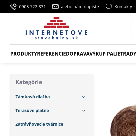
0903 722 831
alebo nám napíšte
Kontakty
PRODUKTY
REFERENCIE
DOPRAVA
VÝKUP PALIET
RADY
Kategórie
Zámková dlažba
Terasové platne
Zatrávňovacie tvárnice