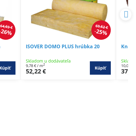
64,69 €
69,62 €
26%
25%
a
ISOVER DOMO PLUS hrúbka 20
Knauf
Skladom u dodávateľa
Sklado
2
9,78 €
/ m
10,04 €
Kúpiť
Kúpiť
52,22 €
37,34