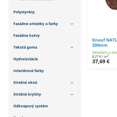
Polystyrény
Fasádne omietky a farby
Fasádne kotvy
Knauf NAT
200mm
Tekutá guma
Skladom u do
2
8,27 €
/ m
Hydroizolácie
37,69 €
Interiérové farby
Strešné okná
Strešné krytiny
Odkvapový systém