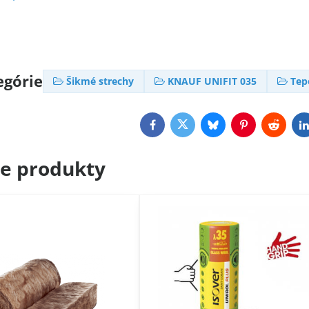
egórie
Šikmé strechy
KNAUF UNIFIT 035
Tep
Facebook
Twitter
Bluesky
Pinterest
Reddit
L
ce produkty