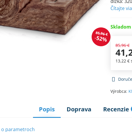
dĺžka: 32
Čítajte vi
Skladom 
85,96 €
52%
85,96 €
41,
13,22 €
Doruče
Výrobca:
K
Popis
Doprava
Recenzie
e o parametroch