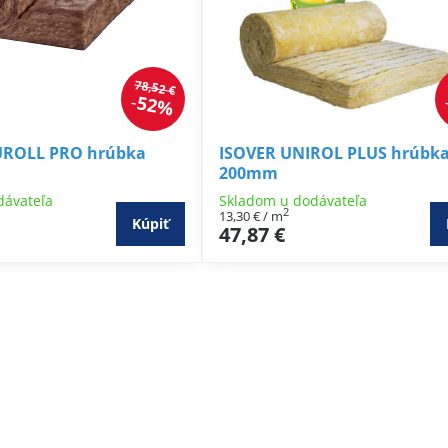
78,52 €
52%
UROLL PRO hrúbka
ISOVER UNIROL PLUS hrúbk
200mm
dávateľa
Skladom u dodávateľa
2
13,30 €
/ m
Kúpiť
47,87 €