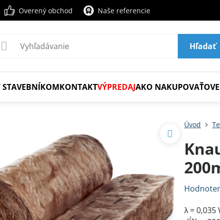
Overený obchod
Naše referencie
Hľadať
 STAVEBNÍKOM
KONTAKT
VÝPREDAJ
AKO NAKUPOVAŤ
OVE
Úvod
Te
Knau
200
Hodnoten
λ = 0,035