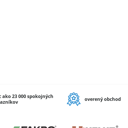
c ako 23 000 spokojných
overený obchod
azníkov