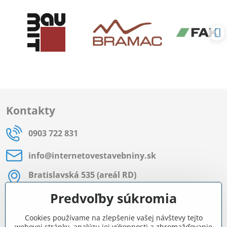
Kontakty
0903 722 831
info​@internetovestavebniny​.sk
Bratislavská 535 (areál RD)
Most pri Bratislave
Predvoľby súkromia
Pon - Pia 8:00 - 11:30 a 12:15 - 15:30
Cookies používame na zlepšenie vašej návštevy tejto
Facebook
webovej stránky, analýzu jej výkonnosti a zhromažďovanie