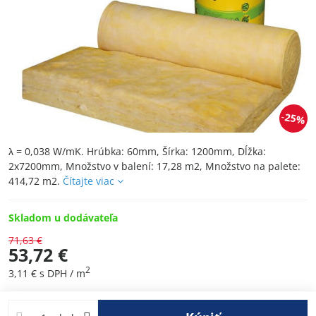
25%
λ = 0,038 W/mK. Hrúbka: 60mm, Šírka: 1200mm, Dĺžka:
2x7200mm, Množstvo v balení: 17,28 m2, Množstvo na palete:
414,72 m2.
Čítajte viac
Skladom u dodávateľa
71,63 €
53,72 €
2
3,11 €
s DPH
/ m