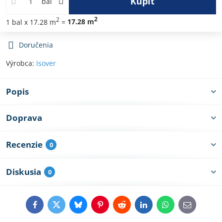
Kúpiť
bal
2
2
1
bal
x 17.28 m
=
17.28
m
Doručenia
Výrobca:
Isover
Popis
Doprava
Recenzie
0
Diskusia
0
Facebook
Twitter
Bluesky
Pinterest
Reddit
LinkedIn
WhatsApp
E-
mail