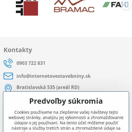
Kontakty
0903 722 831
info​@internetovestavebniny​.sk
Bratislavská 535 (areál RD)
Most pri Bratislave
Predvoľby súkromia
Pon - Pia 8:00 - 11:30 a 12:15 - 15:30
Cookies používame na zlepšenie vašej návštevy tejto
Facebook
webovej stránky, analýzu jej výkonnosti a zhromažďovanie
údajov o jej používaní. Na tento účel môžeme použiť
nástroje a služby tretích strán a zhromaždené údaje sa