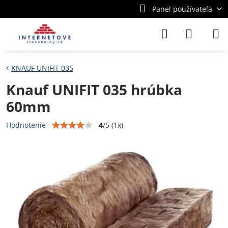
Panel používateľa
KNAUF UNIFIT 035
Knauf UNIFIT 035 hrúbka
60mm
4
/
5
(
1
x)
Hodnotenie