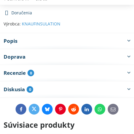
Doručenia
Výrobca:
KNAUFINSULATION
Popis
Doprava
Recenzie
0
Diskusia
0
Facebook
Twitter
Bluesky
Pinterest
Reddit
LinkedIn
WhatsApp
E-
mail
Súvisiace produkty