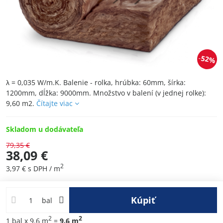
52%
λ = 0,035 W/m.K. Balenie - rolka, hrúbka: 60mm, šírka:
1200mm, dĺžka: 9000mm. Množstvo v balení (v jednej rolke):
9,60 m2.
Čítajte viac
Skladom u dodávateľa
79,35 €
38,09 €
2
3,97 €
s DPH
/ m
Kúpiť
bal
2
2
1
bal
x 9.6 m
=
9.6
m