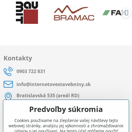
Kontakty
0903 722 831
info​@internetovestavebniny​.sk
Bratislavská 535 (areál RD)
Most pri Bratislave
Predvoľby súkromia
Pon - Pia 8:00 - 11:30 a 12:15 - 15:30
Cookies používame na zlepšenie vašej návštevy tejto
Facebook
webovej stránky, analýzu jej výkonnosti a zhromažďovanie
údajov o jej používaní. Na tento účel môžeme použiť