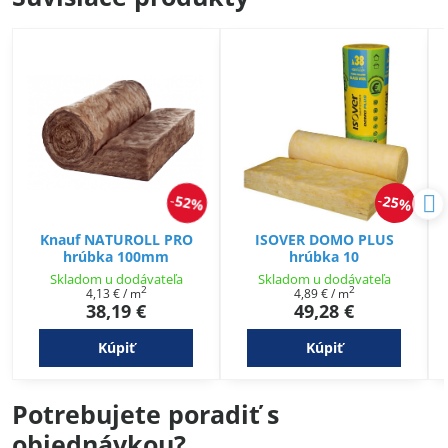
52%
25%
Knauf NATUROLL PRO
ISOVER DOMO PLUS
hrúbka 100mm
hrúbka 10
Skladom u dodávateľa
Skladom u dodávateľa
2
2
4,13 €
/ m
4,89 €
/ m
38,19 €
49,28 €
Kúpiť
Kúpiť
Potrebujete poradiť s
objednávkou?