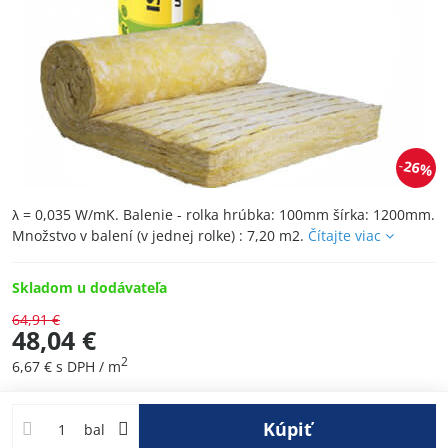
26%
λ = 0,035 W/mK. Balenie - rolka hrúbka: 100mm šírka: 1200mm.
Množstvo v balení (v jednej rolke) : 7,20 m2.
Čítajte viac
Skladom u dodávateľa
64,91 €
48,04 €
2
6,67 €
s DPH
/ m
Kúpiť
bal