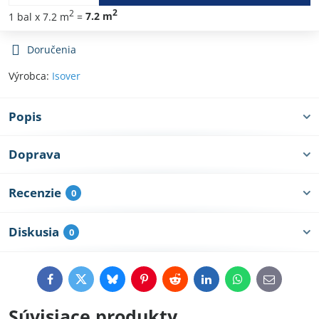
2
2
1
bal
x 7.2 m
=
7.2
m
Doručenia
Výrobca:
Isover
Popis
Doprava
Recenzie
0
Diskusia
0
Facebook
Twitter
Bluesky
Pinterest
Reddit
LinkedIn
WhatsApp
E-
mail
Súvisiace produkty