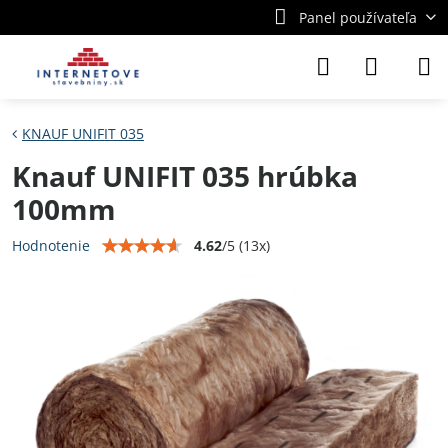
Panel používateľa
KNAUF UNIFIT 035
Knauf UNIFIT 035 hrúbka
100mm
4.62
/
5
(
13
x)
Hodnotenie