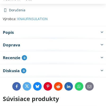
Doručenia
Výrobca:
KNAUFINSULATION
Popis
Doprava
Recenzie
0
Diskusia
0
Facebook
Twitter
Bluesky
Pinterest
Reddit
LinkedIn
WhatsApp
E-
mail
Súvisiace produkty