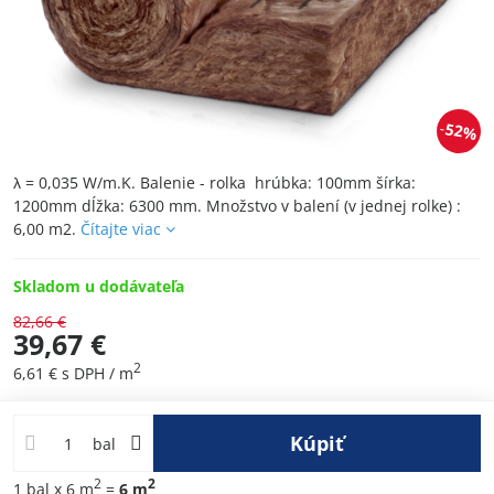
52%
λ = 0,035 W/m.K. Balenie - rolka hrúbka: 100mm šírka:
1200mm dĺžka: 6300 mm. Množstvo v balení (v jednej rolke) :
6,00 m2.
Čítajte viac
Skladom u dodávateľa
82,66 €
39,67 €
2
6,61 €
s DPH
/ m
Kúpiť
bal
2
2
1
bal
x 6 m
=
6
m