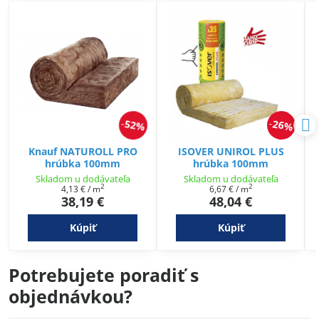
52%
26%
Knauf NATUROLL PRO
ISOVER UNIROL PLUS
hrúbka 100mm
hrúbka 100mm
Skladom u dodávateľa
Skladom u dodávateľa
2
2
4,13 €
/ m
6,67 €
/ m
38,19 €
48,04 €
Kúpiť
Kúpiť
Potrebujete poradiť s
objednávkou?