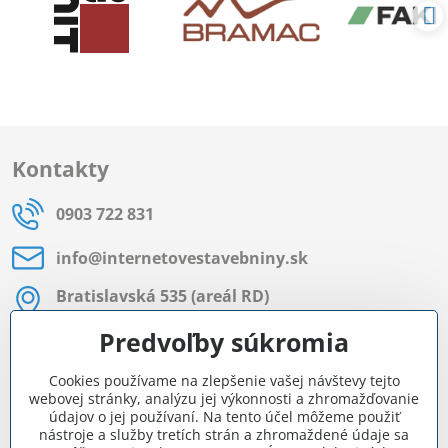
Kontakty
0903 722 831
info​@internetovestavebniny​.sk
Bratislavská 535 (areál RD)
Most pri Bratislave
Predvoľby súkromia
Pon - Pia 8:00 - 11:30 a 12:15 - 15:30
Cookies používame na zlepšenie vašej návštevy tejto
Facebook
webovej stránky, analýzu jej výkonnosti a zhromažďovanie
údajov o jej používaní. Na tento účel môžeme použiť
nástroje a služby tretích strán a zhromaždené údaje sa