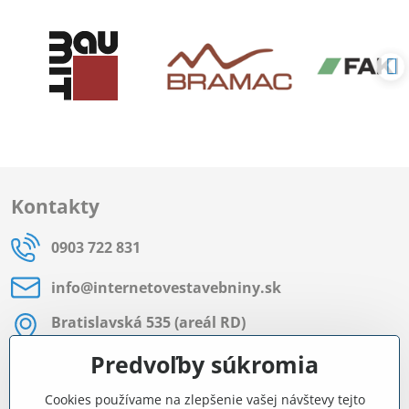
Kontakty
0903 722 831
info​@internetovestavebniny​.sk
Bratislavská 535 (areál RD)
Most pri Bratislave
Predvoľby súkromia
Pon - Pia 8:00 - 11:30 a 12:15 - 15:30
Cookies používame na zlepšenie vašej návštevy tejto