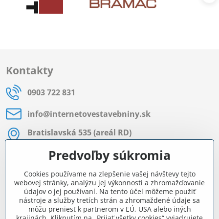
Kontakty
0903 722 831
info​@internetovestavebniny​.sk
Bratislavská 535 (areál RD)
Most pri Bratislave
Predvoľby súkromia
Pon - Pia 8:00 - 11:30 a 12:15 - 15:30
Cookies používame na zlepšenie vašej návštevy tejto
Facebook
webovej stránky, analýzu jej výkonnosti a zhromažďovanie
údajov o jej používaní. Na tento účel môžeme použiť
nástroje a služby tretích strán a zhromaždené údaje sa
môžu preniesť k partnerom v EÚ, USA alebo iných
Navigácia
krajinách. Kliknutím na „Prijať všetky cookies“ vyjadrujete