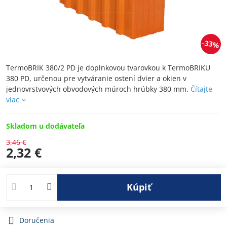
33%
TermoBRIK 380/2 PD je doplnkovou tvarovkou k TermoBRIKU
380 PD, určenou pre vytváranie ostení dvier a okien v
jednovrstvových obvodových múroch hrúbky 380 mm.
Čítajte
viac
Skladom u dodávateľa
3,46 €
2,32 €
Kúpiť
Doručenia