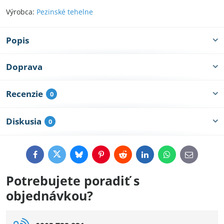
Výrobca:
Pezinské tehelne
Popis
Doprava
Recenzie
0
Diskusia
0
Facebook
Twitter
Bluesky
Pinterest
Reddit
LinkedIn
WhatsApp
E-
mail
Potrebujete poradiť s
objednávkou?